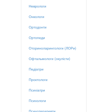
Неврологи
Онкологи
Ортодонти
Ортопеди
Оториноларингологи (ЛОРи)
Офтальмологи (окулісти)
Педіатри
Проктологи
Психіатри
Психологи
Психотерапевти