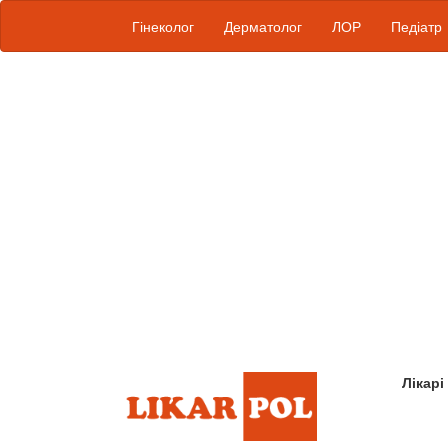
Гінеколог
Дерматолог
ЛОР
Педіатр
Лікарі