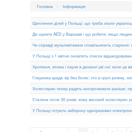
Головна
Інформація
Щеплення дітей у Польщі: що треба знати українсь
Де шукати AED у Варшаві і що робити, якщо люди
Чи справді мультивітаміни сповільнюють старіння:
У Польщі з 1 квітня оновлять список відшкодовувани
Хропіння, втома і паузи в диханні уві сні: коли це
Глаукома краде зір без болю: хто в групі ризику, я
Холестерин тепер радять контролювати раніше: п
Статини після 30 років: кому високий холестерин у
У Польщі готують заборону одноразових електронни