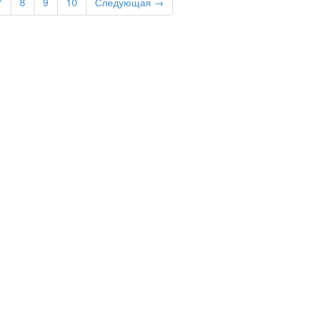
7
8
9
10
Следующая →