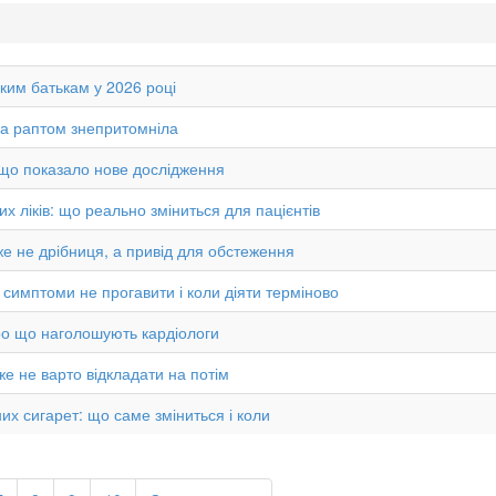
ким батькам у 2026 році
на раптом знепритомніла
 що показало нове дослідження
х ліків: що реально зміниться для пацієнтів
 вже не дрібниця, а привід для обстеження
кі симптоми не прогавити і коли діяти терміново
ро що наголошують кардіологи
же не варто відкладати на потім
х сигарет: що саме зміниться і коли