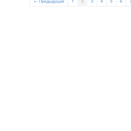
← Предыдущая
1
2
3
4
5
6