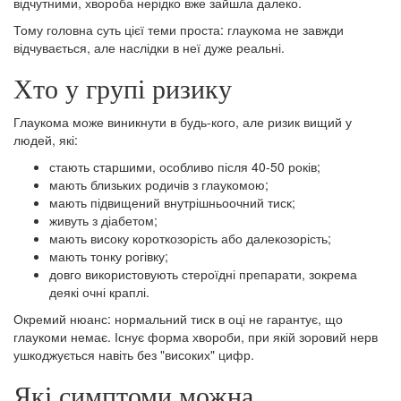
відчутними, хвороба нерідко вже зайшла далеко.
Тому головна суть цієї теми проста: глаукома не завжди
відчувається, але наслідки в неї дуже реальні.
Хто у групі ризику
Глаукома може виникнути в будь-кого, але ризик вищий у
людей, які:
стають старшими, особливо після 40-50 років;
мають близьких родичів з глаукомою;
мають підвищений внутрішньоочний тиск;
живуть з діабетом;
мають високу короткозорість або далекозорість;
мають тонку рогівку;
довго використовують стероїдні препарати, зокрема
деякі очні краплі.
Окремий нюанс: нормальний тиск в оці не гарантує, що
глаукоми немає. Існує форма хвороби, при якій зоровий нерв
ушкоджується навіть без "високих" цифр.
Які симптоми можна