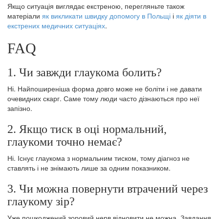
Якщо ситуація виглядає екстреною, перегляньте також
матеріали
як викликати швидку допомогу в Польщі
і
як діяти в
екстрених медичних ситуаціях
.
FAQ
1. Чи завжди глаукома болить?
Ні. Найпоширеніша форма довго може не боліти і не давати
очевидних скарг. Саме тому люди часто дізнаються про неї
запізно.
2. Якщо тиск в оці нормальний,
глаукоми точно немає?
Ні. Існує глаукома з нормальним тиском, тому діагноз не
ставлять і не знімають лише за одним показником.
3. Чи можна повернути втрачений через
глаукому зір?
Уже пошкоджений зоровий нерв відновити не можна. Завдання