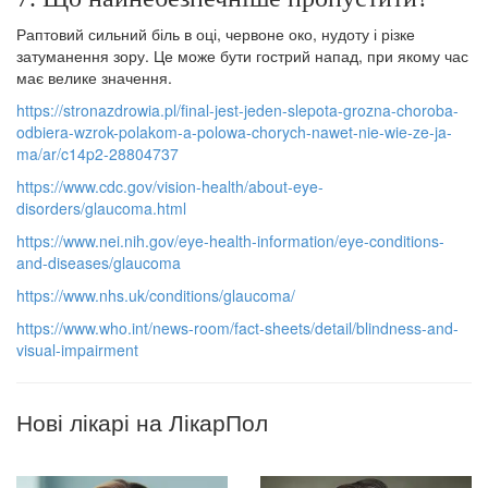
Раптовий сильний біль в оці, червоне око, нудоту і різке
затуманення зору. Це може бути гострий напад, при якому час
має велике значення.
https://stronazdrowia.pl/final-jest-jeden-slepota-grozna-choroba-
odbiera-wzrok-polakom-a-polowa-chorych-nawet-nie-wie-ze-ja-
ma/ar/c14p2-28804737
https://www.cdc.gov/vision-health/about-eye-
disorders/glaucoma.html
https://www.nei.nih.gov/eye-health-information/eye-conditions-
and-diseases/glaucoma
https://www.nhs.uk/conditions/glaucoma/
https://www.who.int/news-room/fact-sheets/detail/blindness-and-
visual-impairment
Нові лікарі на ЛікарПол