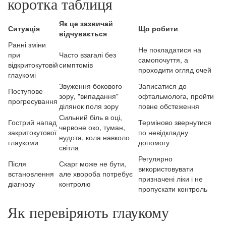
коротка таблиця
Як це зазвичай
Ситуація
Що робити
відчувається
Ранні зміни
Не покладатися на
при
Часто взагалі без
самопочуття, а
відкритокутовій
симптомів
проходити огляд очей
глаукомі
Звуження бокового
Записатися до
Поступове
зору, "випадання"
офтальмолога, пройти
прогресування
ділянок поля зору
повне обстеження
Сильний біль в оці,
Гострий напад
Терміново звернутися
червоне око, туман,
закритокутової
по невідкладну
нудота, кола навколо
глаукоми
допомогу
світла
Регулярно
Після
Скарг може не бути,
використовувати
встановлення
але хвороба потребує
призначені ліки і не
діагнозу
контролю
пропускати контроль
Як перевіряють глаукому