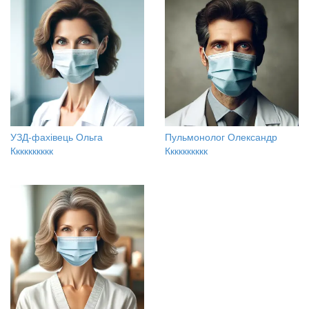
УЗД-фахівець Ольга
Пульмонолог Олександр
Кккккккккк
Кккккккккк