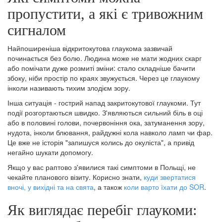
пропустити, а які є тривожним
сигналом
Найпоширеніша відкритокутова глаукома зазвичай
починається без болю. Людина може не мати жодних скарг
або помічати дуже розмиті зміни: стало складніше бачити
збоку, ніби простір по краях звужується. Через це глаукому
інколи називають тихим злодієм зору.
Інша ситуація - гострий напад закритокутової глаукоми. Тут
події розгортаються швидко. З'являються сильний біль в оці
або в половині голови, почервоніння ока, затуманення зору,
нудота, інколи блювання, райдужні кола навколо ламп чи фар.
Це вже не історія "запишуся колись до окуліста", а привід
негайно шукати допомогу.
Якщо у вас раптово з'явилися такі симптоми в Польщі, не
чекайте планового візиту. Корисно знати,
куди звертатися
вночі, у вихідні та на свята
, а також
коли варто їхати до SOR
.
Як виглядає перебіг глаукоми: