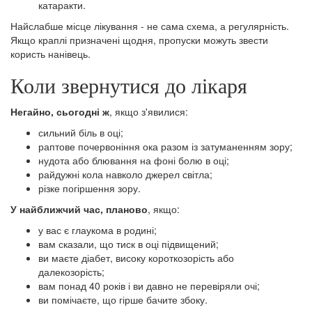
катаракти.
Найслабше місце лікування - не сама схема, а регулярність.
Якщо краплі призначені щодня, пропуски можуть звести
користь нанівець.
Коли звернутися до лікаря
Негайно, сьогодні ж
, якщо з'явилися:
сильний біль в оці;
раптове почервоніння ока разом із затуманенням зору;
нудота або блювання на фоні болю в оці;
райдужні кола навколо джерел світла;
різке погіршення зору.
У найближчий час, планово
, якщо:
у вас є глаукома в родині;
вам сказали, що тиск в оці підвищений;
ви маєте діабет, високу короткозорість або
далекозорість;
вам понад 40 років і ви давно не перевіряли очі;
ви помічаєте, що гірше бачите збоку.