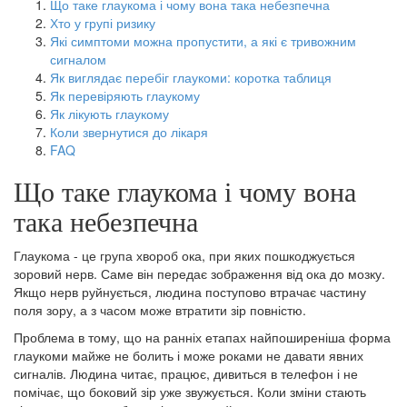
Що таке глаукома і чому вона така небезпечна
Хто у групі ризику
Які симптоми можна пропустити, а які є тривожним
сигналом
Як виглядає перебіг глаукоми: коротка таблиця
Як перевіряють глаукому
Як лікують глаукому
Коли звернутися до лікаря
FAQ
Що таке глаукома і чому вона
така небезпечна
Глаукома - це група хвороб ока, при яких пошкоджується
зоровий нерв. Саме він передає зображення від ока до мозку.
Якщо нерв руйнується, людина поступово втрачає частину
поля зору, а з часом може втратити зір повністю.
Проблема в тому, що на ранніх етапах найпоширеніша форма
глаукоми майже не болить і може роками не давати явних
сигналів. Людина читає, працює, дивиться в телефон і не
помічає, що боковий зір уже звужується. Коли зміни стають