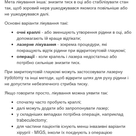
Мета лікування інша: знизити тиск в оці або стабілізувати стан
так, щоб зоровий нерв ушкоджувався якомога повільніше або
не ушкоджувався далі.
Основні варіанти лікування такі:
очні краплі
- або зменшують утворення рідини в оці, або
допомагають їй краще відтікати;
лазерне лікування
- зокрема процедури, які
покращують відтік рідини при відкритокутовій глаукомі;
операції
- коли крапель і лазера недостатньо або
потрібно сильніше знизити тиск.
При закритокутовій глаукомі можуть застосовувати лазерну
irydotomy та інші методи, щоб відкрити шлях для руху рідини і
не допустити небезпечного стрибка тиску.
Якщо говорити просто, лікування можна уявити так:
спочатку часто пробують краплі;
далі можуть додати або запропонувати лазер;
у складніших випадках потрібна операція, наприклад
trabeculectomy;
для частини пацієнтів існують менш інвазивні варіанти
хірургії - MIGS, інколи їх поєднують з операцією