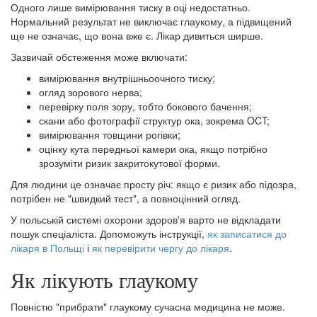
Одного лише вимірювання тиску в оці недостатньо.
Нормальний результат не виключає глаукому, а підвищений
ще не означає, що вона вже є. Лікар дивиться ширше.
Зазвичай обстеження може включати:
вимірювання внутрішньоочного тиску;
огляд зорового нерва;
перевірку поля зору, тобто бокового бачення;
скани або фотографії структур ока, зокрема OCT;
вимірювання товщини рогівки;
оцінку кута передньої камери ока, якщо потрібно
зрозуміти ризик закритокутової форми.
Для людини це означає просту річ: якщо є ризик або підозра,
потрібен не "швидкий тест", а повноцінний огляд.
У польській системі охорони здоров'я варто не відкладати
пошук спеціаліста. Допоможуть інструкції,
як записатися до
лікаря в Польщі
і
як перевірити чергу до лікаря
.
Як лікують глаукому
Повністю "прибрати" глаукому сучасна медицина не може.