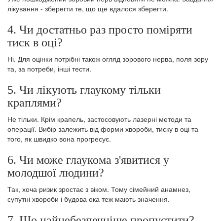
лікування - зберегти те, що ще вдалося зберегти.
4. Чи достатньо раз просто поміряти
тиск в оці?
Ні. Для оцінки потрібні також огляд зорового нерва, поля зору
та, за потреби, інші тести.
5. Чи лікують глаукому тільки
краплями?
Не тільки. Крім крапель, застосовують лазерні методи та
операції. Вибір залежить від форми хвороби, тиску в оці та
того, як швидко вона прогресує.
6. Чи може глаукома з'явитися у
молодшої людини?
Так, хоча ризик зростає з віком. Тому сімейний анамнез,
супутні хвороби і будова ока теж мають значення.
7. Що найнебезпечніше пропустити?