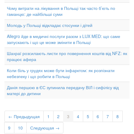
Чому витрати на лікування в Польщі так часто б’ють по
гаманцю: де найбільші суми
Молодь у Польщі відкладає стосунки і дітей
Allegro йде в медичні послуги разом з LUX MED: що саме
запускають і що це може змінити в Польщі
Шахраї розсилають листи про повернення коштів від NFZ: як
працює афера
Коли біль у грудях може бути інфарктом: як розпізнати
небезпеку і що робити в Польщі
Данія першою в ЄС зупинила передачу ВІЛ і сифілісу від
матері до дитини
← Предыдущая
1
2
3
4
5
6
7
8
9
10
Следующая →