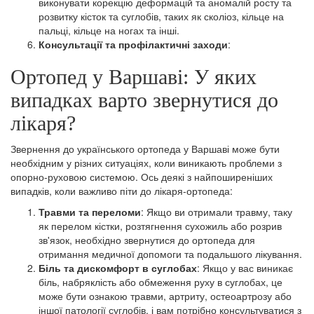
виконувати корекцію деформацій та аномалій росту та
розвитку кісток та суглобів, таких як сколіоз, кільце на
пальці, кільце на ногах та інші.
Консультації та профілактичні заходи
:
Ортопед у Варшаві: У яких
випадках варто звернутися до
лікаря?
Звернення до українського ортопеда у Варшаві може бути
необхідним у різних ситуаціях, коли виникають проблеми з
опорно-руховою системою. Ось деякі з найпоширеніших
випадків, коли важливо піти до лікаря-ортопеда:
Травми та переломи
: Якщо ви отримали травму, таку
як перелом кістки, розтягнення сухожиль або розрив
зв'язок, необхідно звернутися до ортопеда для
отримання медичної допомоги та подальшого лікування.
Біль та дискомфорт в суглобах
: Якщо у вас виникає
біль, набряклість або обмеження руху в суглобах, це
може бути ознакою травми, артриту, остеоартрозу або
іншої патології суглобів, і вам потрібно консультуватися з