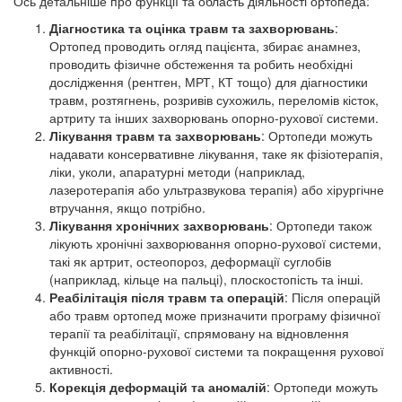
Ось детальніше про функції та область діяльності ортопеда:
Діагностика та оцінка травм та захворювань
:
Ортопед проводить огляд пацієнта, збирає анамнез,
проводить фізичне обстеження та робить необхідні
дослідження (рентген, МРТ, КТ тощо) для діагностики
травм, розтягнень, розривів сухожиль, переломів кісток,
артриту та інших захворювань опорно-рухової системи.
Лікування травм та захворювань
: Ортопеди можуть
надавати консервативне лікування, таке як фізіотерапія,
ліки, уколи, апаратурні методи (наприклад,
лазеротерапія або ультразвукова терапія) або хірургічне
втручання, якщо потрібно.
Лікування хронічних захворювань
: Ортопеди також
лікують хронічні захворювання опорно-рухової системи,
такі як артрит, остеопороз, деформації суглобів
(наприклад, кільце на пальці), плоскостопість та інші.
Реабілітація після травм та операцій
: Після операцій
або травм ортопед може призначити програму фізичної
терапії та реабілітації, спрямовану на відновлення
функцій опорно-рухової системи та покращення рухової
активності.
Корекція деформацій та аномалій
: Ортопеди можуть