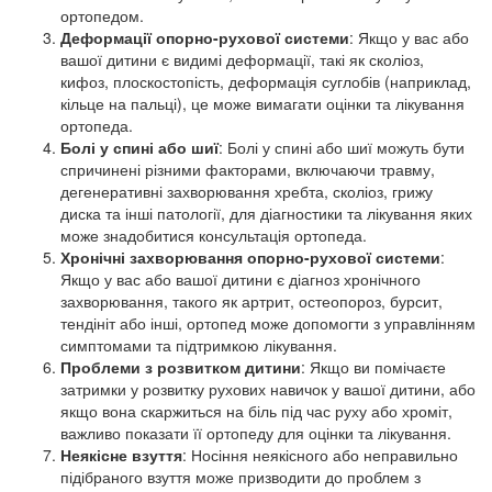
ортопедом.
Деформації опорно-рухової системи
: Якщо у вас або
вашої дитини є видимі деформації, такі як сколіоз,
кифоз, плоскостопість, деформація суглобів (наприклад,
кільце на пальці), це може вимагати оцінки та лікування
ортопеда.
Болі у спині або шиї
: Болі у спині або шиї можуть бути
спричинені різними факторами, включаючи травму,
дегенеративні захворювання хребта, сколіоз, грижу
диска та інші патології, для діагностики та лікування яких
може знадобитися консультація ортопеда.
Хронічні захворювання опорно-рухової системи
:
Якщо у вас або вашої дитини є діагноз хронічного
захворювання, такого як артрит, остеопороз, бурсит,
тендініт або інші, ортопед може допомогти з управлінням
симптомами та підтримкою лікування.
Проблеми з розвитком дитини
: Якщо ви помічаєте
затримки у розвитку рухових навичок у вашої дитини, або
якщо вона скаржиться на біль під час руху або хроміт,
важливо показати її ортопеду для оцінки та лікування.
Неякісне взуття
: Носіння неякісного або неправильно
підібраного взуття може призводити до проблем з