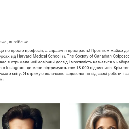
ька, англійська.
 це не просто професія, а справжня пристрасть! Протягом майже дв
сах від Harvard Medical School та The Society of Canadian Colposco
й час я отримала неймовірний досвід і можливість навчатися у найк
ію в Instagram, де мене підтримують вже 18 000 підписників. Крім тог
усього світу. Я отримую величезне задоволення від своєї роботи і з
мі.