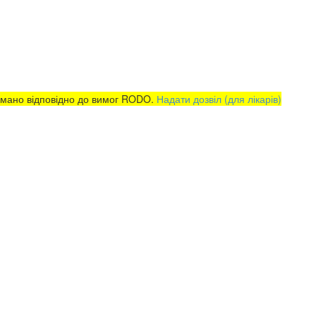
римано відповідно до вимог RODO.
Надати дозвіл (для лікарів)