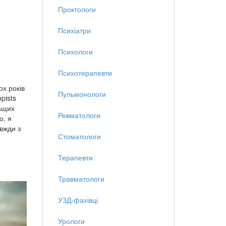
Проктологи
Психіатри
Психологи
Психотерапевти
ох років
Пульмонологи
pists
ращих
Ревматологи
о, я
авжди з
Стоматологи
Терапевти
Травматологи
УЗД-фахівці
Урологи