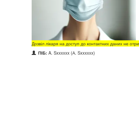
Дозвіл лікаря на доступ до контактних даних не от
ПІБ:
A. Sxxxxxx (А. Sxxxxxx)