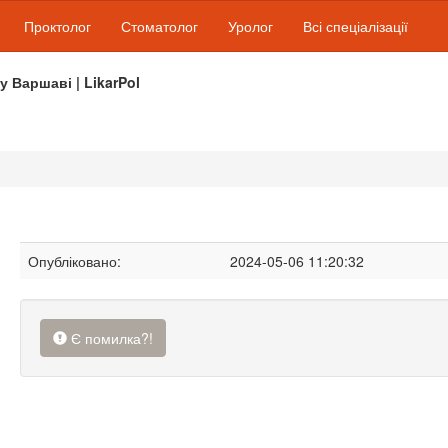
Проктолог
Стоматолог
Уролог
Всі спеціалізації
 у Варшаві | LikarPol
Опубліковано:
2024-05-06 11:20:32
Є помилка?!