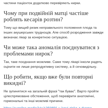
частини пацієнток додатково перевіряють нирки.
Чому при подвійній матці частіше
роблять кесарів розтин?
Тому що вищий ризик неправильного положення плода та
інших акушерських труднощів. Але спосіб розродження завжди
визначає лікар за конкретною ситуацією.
Чи може така аномалія поєднуватися з
проблемами нирок?
Так, таке поєднання можливе. Саме тому лікарі інколи радять
оцінити не лише репродуктивну систему, а й сечовидільну.
Що робити, якщо вже були повторні
викидні?
Не зупинятися на загальній фразі "так буває". Варто пройти
цілеспрямоване обстеження, щоб перевірити анатомічні,
гормональні та інші можливі причини.
https://suspilne.media/lviv/1259856-u-lvovi-zinka-z-dvoma-