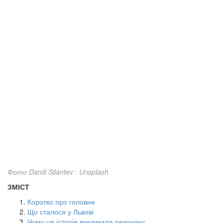
Фото Daniil Silantev : Unsplash
ЗМІСТ
Коротко про головне
Що сталося у Львові
Чому ця історія викликала резонанс