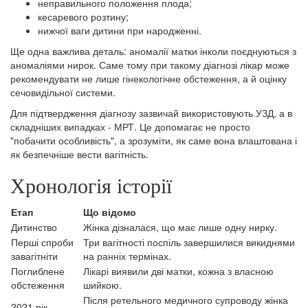
неправильного положення плода;
кесаревого розтину;
нижчої ваги дитини при народженні.
Ще одна важлива деталь: аномалії матки інколи поєднуються з
аномаліями нирок. Саме тому при такому діагнозі лікар може
рекомендувати не лише гінекологічне обстеження, а й оцінку
сечовидільної системи.
Для підтвердження діагнозу зазвичай використовують УЗД, а в
складніших випадках - МРТ. Це допомагає не просто
"побачити особливість", а зрозуміти, як саме вона влаштована і
як безпечніше вести вагітність.
Хронологія історії
Етап
Що відомо
Дитинство
Жінка дізналася, що має лише одну нирку.
Перші спроби
Три вагітності поспіль завершилися викиднями
завагітніти
на ранніх термінах.
Поглиблене
Лікарі виявили дві матки, кожна з власною
обстеження
шийкою.
Після ретельного медичного супроводу жінка
2021 рік