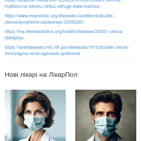
matkami-ta-odnieu-nirkou-vdruge-stala-mamou/
https://www.mayoclinic.org/diseases-conditions/double-
uterus/symptoms-causes/syc-20352261
https://my.clevelandclinic.org/health/diseases/23301-uterus-
didelphys
https://rarediseases.info.nih.gov/diseases/1910/double-uterus-
hemivagina-renal-agenesis-syndrome
Нові лікарі на ЛікарПол