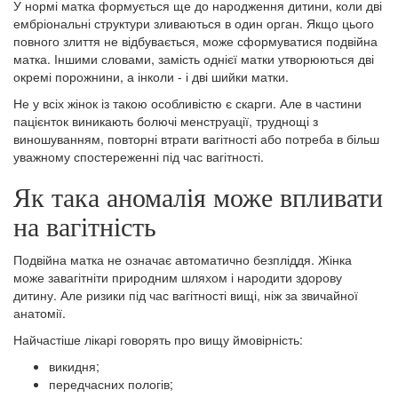
У нормі матка формується ще до народження дитини, коли дві
ембріональні структури зливаються в один орган. Якщо цього
повного злиття не відбувається, може сформуватися подвійна
матка. Іншими словами, замість однієї матки утворюються дві
окремі порожнини, а інколи - і дві шийки матки.
Не у всіх жінок із такою особливістю є скарги. Але в частини
пацієнток виникають болючі менструації, труднощі з
виношуванням, повторні втрати вагітності або потреба в більш
уважному спостереженні під час вагітності.
Як така аномалія може впливати
на вагітність
Подвійна матка не означає автоматично безпліддя. Жінка
може завагітніти природним шляхом і народити здорову
дитину. Але ризики під час вагітності вищі, ніж за звичайної
анатомії.
Найчастіше лікарі говорять про вищу ймовірність:
викидня;
передчасних пологів;