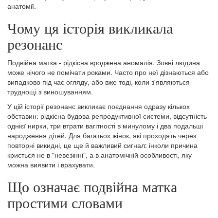
анатомії.
Чому ця історія викликала
резонанс
Подвійна матка - рідкісна вроджена аномалія. Зовні людина
може нічого не помічати роками. Часто про неї дізнаються або
випадково під час огляду, або вже тоді, коли з'являються
труднощі з виношуванням.
У цій історії резонанс викликає поєднання одразу кількох
обставин: рідкісна будова репродуктивної системи, відсутність
однієї нирки, три втрати вагітності в минулому і два подальші
народження дітей. Для багатьох жінок, які проходять через
повторні викидні, це ще й важливий сигнал: інколи причина
криється не в "невезінні", а в анатомічній особливості, яку
можна виявити і врахувати.
Що означає подвійна матка
простими словами