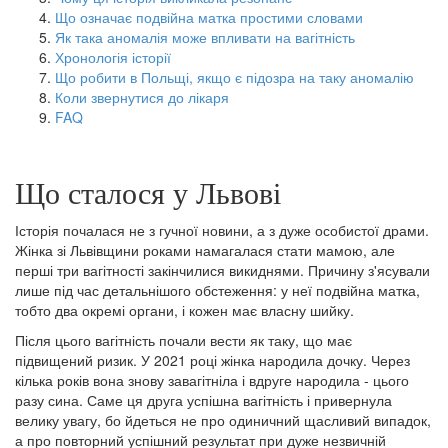
Що означає подвійна матка простими словами
Як така аномалія може впливати на вагітність
Хронологія історії
Що робити в Польщі, якщо є підозра на таку аномалію
Коли звернутися до лікаря
FAQ
Що сталося у Львові
Історія почалася не з гучної новини, а з дуже особистої драми.
Жінка зі Львівщини роками намагалася стати мамою, але
перші три вагітності закінчилися викиднями. Причину з'ясували
лише під час детальнішого обстеження: у неї подвійна матка,
тобто два окремі органи, і кожен має власну шийку.
Після цього вагітність почали вести як таку, що має
підвищений ризик. У 2021 році жінка народила дочку. Через
кілька років вона знову завагітніла і вдруге народила - цього
разу сина. Саме ця друга успішна вагітність і привернула
велику увагу, бо йдеться не про одиничний щасливий випадок,
а про повторний успішний результат при дуже незвичній