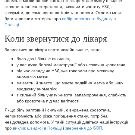
аномалії матки ранній контакт із лікарем дає змогу швидше
скласти план спостереження, визначити частоту УЗД і
зрозуміти, де саме вести вагітність та пологи. Окремо може
бути корисним матеріал про
вибір пологового будинку в
Польщі
.
Коли звернутися до лікаря
Записатися до лікаря варто якнайшвидше, якщо:
було два і більше викиднів;
у вас дуже болючі менструації або незвична кровотеча;
під час огляду чи УЗД вже говорили про можливу
аномалію матки;
ви вагітні й знаєте, що маєте подвійна матка або іншу
вроджену аномалію;
є сильний біль унизу живота, запаморочення, слабкість
або кровотеча під час вагітності.
Якщо біль раптовий і сильний, є виражена кровотеча,
непритомність або різке погіршення стану, потрібна
невідкладна допомога. У такій ситуації дивіться наші інструкції
про
виклик швидкої в Польщі
і
звернення до SOR
.