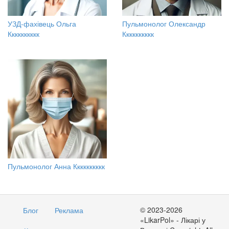
УЗД-фахівець Ольга
Пульмонолог Олександр
Кккккккккк
Кккккккккк
Пульмонолог Анна Кккккккккк
© 2023-2026
Блог
Реклама
«LikarPol» - Лікарі у