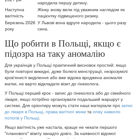
народила першу дитину.
Наступна
Жінку знову вели під уважним наглядом як
вагітність
пацієнтку підвищеного ризику.
Березень 2026
У Львові вона вдруге народила - цього разу
року
сина.
Що робити в Польщі, якщо є
підозра на таку аномалію
Для українців у Польщі практичний висновок простий: якщо
були повторні викидні, дуже болючі менструації, незрозумілі
кров'янисті виділення або вже відома вроджена аномалія
матки, не варто відкладати візит до гінеколога.
У Польщі перший крок - запис до гінеколога або до сімейного
лікаря, якщо потрібно організувати подальший маршрут у
системі. Для орієнтиру можуть стати наші матеріали про
запис
до лікаря в Польщі
,
права вагітної жінки
та
опіку навколо
пологів у Польщі
.
Якщо вагітність уже настала, краще не чекати першого
"планового" візиту занадто довго. За наявності відомої