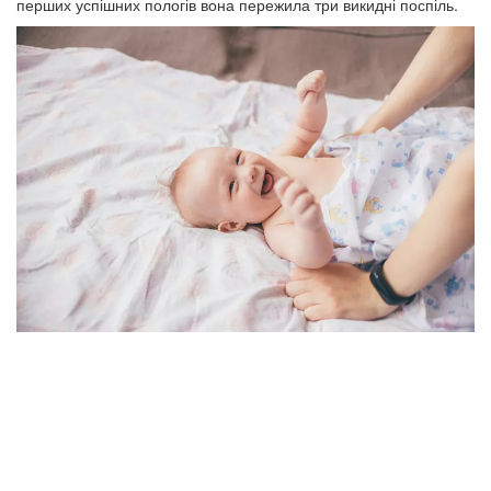
перших успішних пологів вона пережила три викидні поспіль.