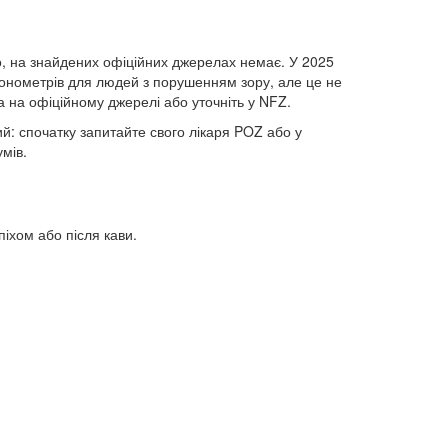
, на знайдених офіційних джерелах немає. У 2025
 тонометрів для людей з порушенням зору, але це не
а на офіційному джерелі або уточніть у NFZ.
й: спочатку запитайте свого лікаря POZ або у
умів.
іхом або після кави.