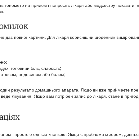
іть тонометр на прийом і попросіть лікаря або медсестру показати,
к.
помилок
е дає повної картини. Для лікаря корисніший щоденник вимірювань з
рно;
дях, головний біль, слабкість;
, стресом, недосипом або болем;
 один результат з домашнього апарата. Якщо ви вже приймаєте преп
й веде лікування. Якщо вам потрібен запис до лікаря, стане в пригод
аціях
.
раном і простою однією кнопкою. Якщо є проблеми із зором, дивіть