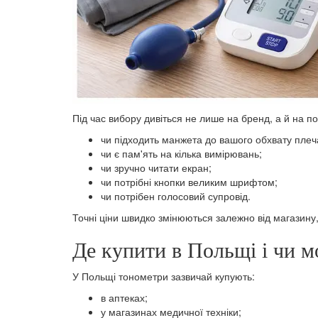
Під час вибору дивіться не лише на бренд, а й на по
чи підходить манжета до вашого обхвату плеч
чи є пам'ять на кілька вимірювань;
чи зручно читати екран;
чи потрібні кнопки великим шрифтом;
чи потрібен голосовий супровід.
Точні ціни швидко змінюються залежно від магазину, 
Де купити в Польщі і чи 
У Польщі тонометри зазвичай купують:
в аптеках;
у магазинах медичної техніки;