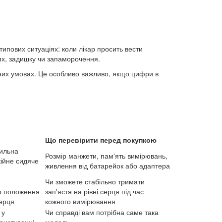
ипових ситуаціях: коли лікар просить вести
удях, задишку чи запаморочення.
чних умовах. Це особливо важливо, якщо цифри в
Що перевірити перед покупкою
вильна
Розмір манжети, пам'ять вимірювань,
кійне сидяче
живлення від батарейок або адаптера
Чи зможете стабільно тримати
о положення
зап'ястя на рівні серця під час
серця
кожного вимірювання
 у
Чи справді вам потрібна саме така