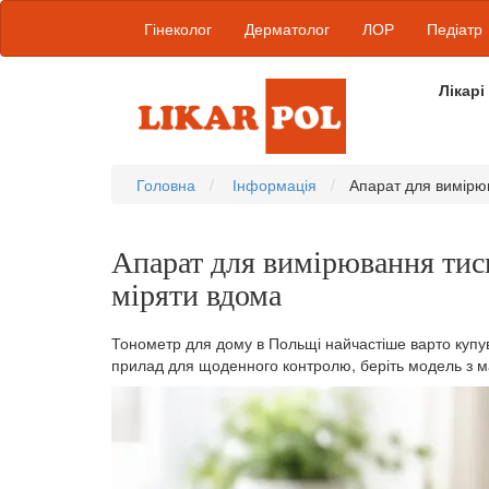
Гінеколог
Дерматолог
ЛОР
Педіатр
Лікарі
Головна
Інформація
Апарат для вимірюв
Апарат для вимірювання тиск
міряти вдома
Тонометр для дому в Польщі найчастіше варто купу
прилад для щоденного контролю, беріть модель з м