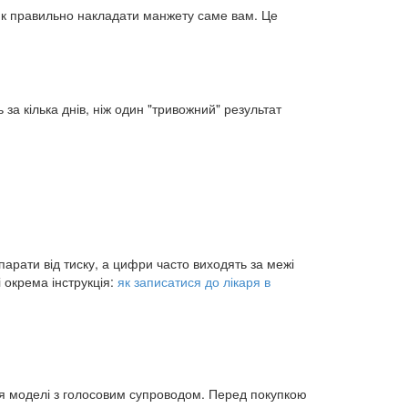
 як правильно накладати манжету саме вам. Це
а кілька днів, ніж один "тривожний" результат
арати від тиску, а цифри часто виходять за межі
і окрема інструкція:
як записатися до лікаря в
ся моделі з голосовим супроводом. Перед покупкою