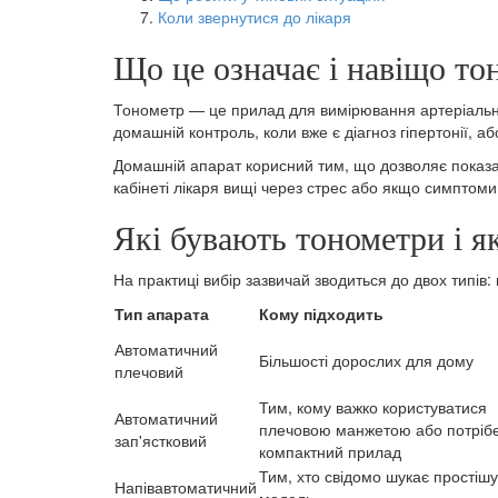
Коли звернутися до лікаря
Що це означає і навіщо то
Тонометр — це прилад для вимірювання артеріальног
домашній контроль, коли вже є діагноз гіпертонії, а
Домашній апарат корисний тим, що дозволяє показа
кабінеті лікаря вищі через стрес або якщо симптом
Які бувають тонометри і я
На практиці вибір зазвичай зводиться до двох типів:
Тип апарата
Кому підходить
Автоматичний
Більшості дорослих для дому
плечовий
Тим, кому важко користуватися
Автоматичний
плечовою манжетою або потріб
зап'ястковий
компактний прилад
Тим, хто свідомо шукає простішу
Напівавтоматичний