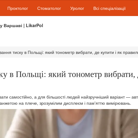
Проктолог
Стоматолог
Уролог
Всі спеціалізації
 у Варшаві | LikarPol
ання тиску в Польщі: який тонометр вибрати, де купити і як прави
у в Польщі: який тонометр вибрати, 
вати самостійно, а для більшості людей найзручніший варіант — а
анжетою на плече, зрозумілим дисплеєм і пам'яттю вимірювань.