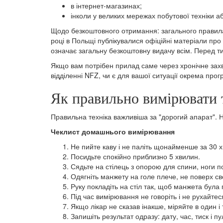
в інтернет-магазинах;
інколи у великих мережах побутової техніки а
Щодо безкоштовного отримання: загального правила
році в Польщі публікувалися офіційні матеріали пр
означає загальну безкоштовну видачу всім. Перед ти
Якщо вам потрібен прилад саме через хронічне захв
відділенні NFZ, чи є для вашої ситуації окрема прог
Як правильно вимірювати 
Правильна техніка важливіша за "дорогий апарат". 
Чеклист домашнього вимірювання
Не пийте каву і не паліть щонайменше за 30 
Посидьте спокійно приблизно 5 хвилин.
Сядьте на стілець з опорою для спини, ноги по
Одягніть манжету на голе плече, не поверх св
Руку покладіть на стіл так, щоб манжета була 
Під час вимірювання не говоріть і не рухайтес
Якщо лікар не сказав інакше, міряйте в один і
Запишіть результат одразу: дату, час, тиск і пу