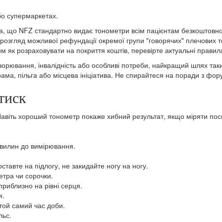
бо супермаркетах.
, що NFZ стандартно видає тонометри всім пацієнтам безкоштовно
о розгляд можливої рефундації окремої групи "говорячих" плечових
м як розраховувати на покриття коштів, перевірте актуальні правил
орювання, інвалідність або особливі потреби, найкращий шлях таки
рама, пільга або місцева ініціатива. Не спирайтеся на поради з фор
тиск
Навіть хороший тонометр покаже хибний результат, якщо міряти посп
хвилин до вимірювання.
ставте на підлогу, не закидайте ногу на ногу.
етра чи сорочки.
приблизно на рівні серця.
я.
 той самий час доби.
льс.