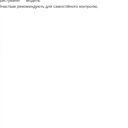
ристуванні
модель
айчастіше рекомендують для самостійного контролю,