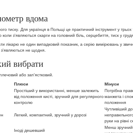
нометр вдома
о тиску. Для українця в Польщі це практичний інструмент у трьох т
бо коли з'являються скарги на головний біль, серцебиття, тиск у гр
ти лікарю не один випадковий показник, а серію вимірювань у зви
и з'являються не щодня.
кий вибрати
 плечовий або зап'ястковий.
Плюси
Мінуси
Простіший у використанні, менше залежить
Потрібна пра
від положення кисті, зручний для регулярного
манжета і спо
контролю
положення
Чутливіший до
ен
Легкий, компактний, зручний у дорозі
неправильног
руки на рівні 
Менш зручний
Іноді дешевший