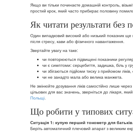
Якщо ви тільки починаєте домашній контроль, візьм
простий крок, який часто прибирає половину помило
Як читати результати без 
Один випадковий високий або низький показник ще н
після стресу, кави або фізичного навантаження.
Звертайте увагу на таке:
чи повторюються підвищені показники регуля
чи є симптоми: серцебиття, задишка, біль у гру
чи збігаються підйоми тиску з прийомом ліків
чи не занадто мала або велика манжета.
Не змінюйте дозування ліків самостійно лише через
цільових для вас значень, зверніться до лікаря, яки
Польщі
.
Що робити у типових ситу
Ситуація 1: купую перший тонометр для батьків
Беріть автоматичний плечовий апарат з великим ек