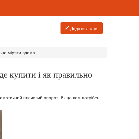
Додати лікаря
льно міряти вдома
де купити і як правильно
втоматичний плечовий апарат. Якщо вам потрібен