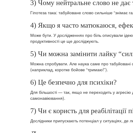
3) Чому нейтральне слово не дає
Гіпотеза така: табуйоване слово сильніше “знімає г
4) Якщо я часто матюкаюся, ефе
Може бути. У дослідженнях про біль описували ідею 
продуктивності це ще досліджують.
5) Чи можна замінити лайку “сил
Можна спробувати. Але наука саме про табуйовані с
(наприклад, коротке бойове “тримаю!”).
6) Це безпечно для психіки?
Для більшості — так, якщо не переходить у агресію 
самонавіювання).
7) Чи є користь для реабілітації 
Дослідники припускають потенціал у ситуаціях, де л