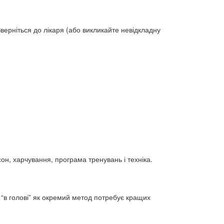
верніться до лікаря (або викликайте невідкладну
он, харчування, програма тренувань і техніка.
а “в голові” як окремий метод потребує кращих