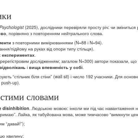
ики
Psychologist
(2025), дослідники перевіряли просту річ: чи зміниться 
ово
, порівняно з повторенням нейтрального слова.
менти
з повторними вимірюваннями (N=88 і N=94).
ання/підйому на руках від опори типу стільця).
х експериментах
.
 пререгістровим дослідженням; загалом N=300) автори показали, що 
відволікань
і
вища впевненість у собі
.
ють “стільчик біля стіни” (wall sit) і число 192 учасники. Для осно
 push-up).
остими словами
e disinhibition
. Людською мовою: інколи ми під час навантаження 
итримаю”. Лайка, як табуйована мова, може тимчасово “вимкнути цен
м “давай!”);
цю хвилину;