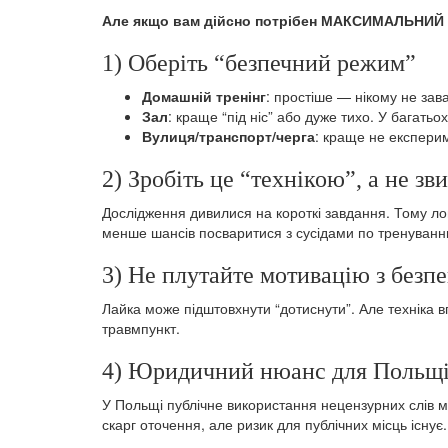
Але якщо вам дійсно потрібен МАКСИМАЛЬНИЙ 
1) Оберіть “безпечний режим”
Домашній тренінг
: простіше — нікому не зав
Зал
: краще “під ніс” або дуже тихо. У багат
Вулиця/транспорт/черга
: краще не експерим
2) Зробіть це “технікою”, а не з
Дослідження дивилися на короткі завдання. Тому лог
менше шансів посваритися з сусідами по тренуванн
3) Не плутайте мотивацію з безп
Лайка може підштовхнути “дотиснути”. Але техніка в
травмпункт.
4) Юридичний нюанс для Польщ
У Польщі публічне використання нецензурних слів мож
скарг оточення, але ризик для публічних місць існує.