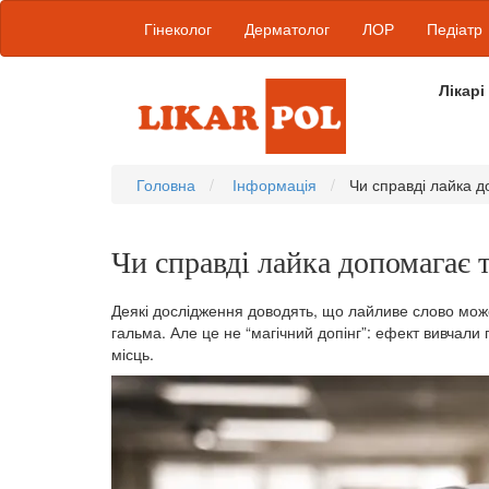
Гінеколог
Дерматолог
ЛОР
Педіатр
Лікарі
Головна
Інформація
Чи справді лайка д
Чи справді лайка допомагає 
Деякі дослідження доводять, що лайливе слово може
гальма. Але це не “магічний допінг”: ефект вивчали 
місць.