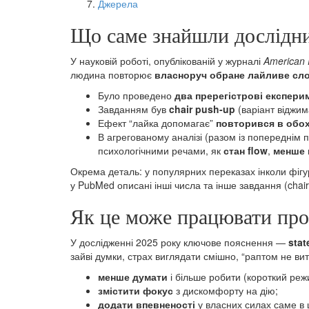
Джерела
Що саме знайшли дослідн
У науковій роботі, опублікованій у журналі
American 
людина повторює
власноруч обране лайливе сл
Було проведено
два пререгістрові експери
Завданням був
chair push-up
(варіант віджим
Ефект “лайка допомагає”
повторився в обо
В агрегованому аналізі (разом із попереднім
психологічними речами, як
стан flow
,
менше 
Окрема деталь: у популярних переказах інколи фігуру
у PubMed описані інші числа та інше завдання (chair
Як це може працювати пр
У дослідженні 2025 року ключове пояснення —
stat
зайві думки, страх виглядати смішно, “раптом не в
менше думати
і більше робити (короткий режи
змістити фокус
з дискомфорту на дію;
додати впевненості
у власних силах саме в 