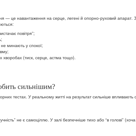
ня — це навантаження на серце, легені й опорно-руховий апарат. З
яються:
вистачає повітря”;
ь;
 не минають у спокої;
авму;
 хворобах (тиск, серце, астма тощо).
робить сильнішим?
рних тестах. У реальному житті на результат сильніше впливають с
чність” не є самоціллю. У залі безпечніше тихо або “в голові” (хоч