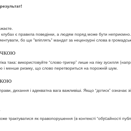
результат!
ажаєте.
ьох клубах є правила поведінки, а людям поряд може бути неприємно.
ентувати, бо ще "вліплять" мандат за нецензурні слова в громадськ
вичкою
іка така: використовуйте “слово-тригер” лише на піку зусилля (напри
ю і менше ризику, що слово перетвориться на порожній шум.
екою
прави, дихання і адекватна вага важливіші. Якщо “дотиск” означає з
і
е трактуватися як правопорушення (в контексті “обycайності публічн