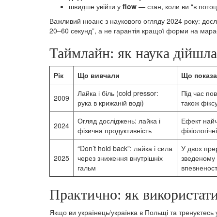
швидше увійти у
flow
— стан, коли ви “в потоці
Важливий нюанс з наукового огляду 2024 року: досл
20–60 секунд”, а не гарантія кращої форми на мара
Таймлайн: як наука дійшла 
Рік
Що вивчали
Що показа
Лайка і біль (cold pressor:
Під час по
2009
рука в крижаній воді)
також фікс
Огляд досліджень: лайка і
Ефект найч
2024
фізична продуктивність
фізіологічні
“Don’t hold back”: лайка і сила
У двох пре
2025
через зниження внутрішніх
зведеному 
гальм
впевненост
Практично: як використати
Якщо ви українець/українка в Польщі та тренуєтесь у 