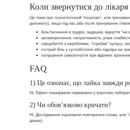
Коли звернутися до лікаря
Ця тема про психологічний “поштовх”, але тренуван
допомогу), якщо під час або після тренування з’явл
біль/тиснення в грудях, задишка, відчуття “не 
запаморочення, непритомність, різка слабкіст
серцебиття з перебоями, “стрибки” пульсу, які
гострий біль у суглобі/спині або підозра на тр
погіршення самопочуття при відомих хронічних
FAQ
1) Це означає, що лайка завжди 
Ні. Ефект показували переважно у коротких лаборато
2) Чи обов’язково кричати?
Ні. Дослідження оцінювали повторення слова, але “гу
даних).