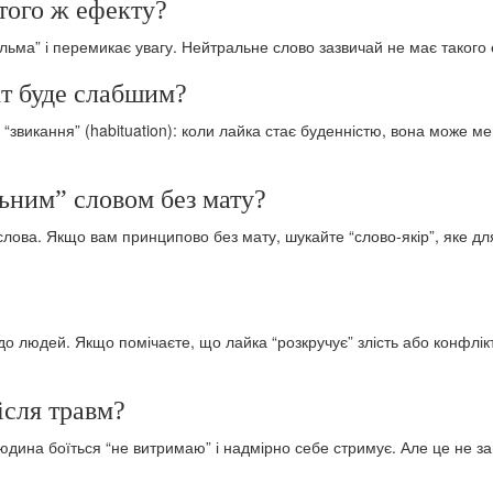
 того ж ефекту?
альма” і перемикає увагу. Нейтральне слово зазвичай не має такого
кт буде слабшим?
“звикання” (habituation): коли лайка стає буденністю, вона може м
ьним” словом без мату?
лова. Якщо вам принципово без мату, шукайте “слово-якір”, яке д
до людей. Якщо помічаєте, що лайка “розкручує” злість або конфлік
після травм?
юдина боїться “не витримаю” і надмірно себе стримує. Але це не зам