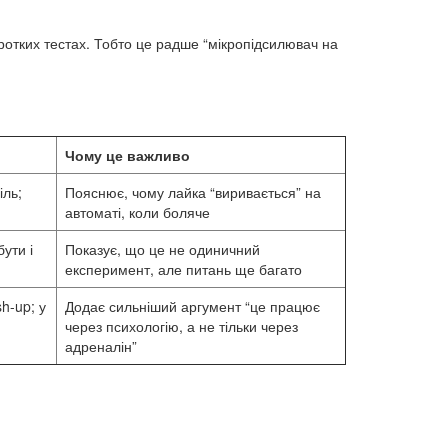
ротких тестах. Тобто це радше “мікропідсилювач на
Чому це важливо
іль;
Пояснює, чому лайка “виривається” на
автоматі, коли боляче
ути і
Показує, що це не одиничний
експеримент, але питань ще багато
h-up; у
Додає сильніший аргумент “це працює
через психологію, а не тільки через
адреналін”