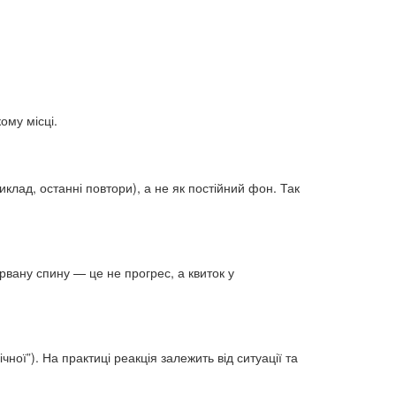
ому місці.
клад, останні повтори), а не як постійний фон. Так
ірвану спину — це не прогрес, а квиток у
ої”). На практиці реакція залежить від ситуації та