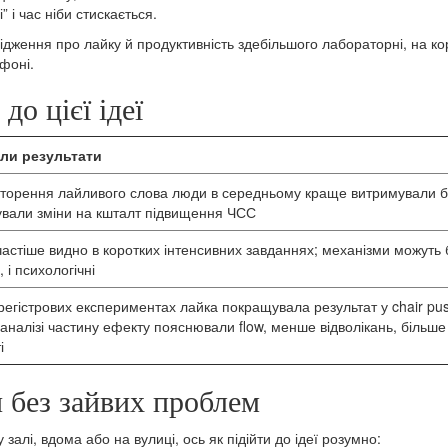
” і час ніби стискається.
ідження про лайку й продуктивність здебільшого лабораторні, на ко
фоні.
до цієї ідеї
ли результати
вторення лайливого слова люди в середньому краще витримували б
ували зміни на кшталт підвищення ЧСС
астіше видно в коротких інтенсивних завданнях; механізми можуть б
, і психологічні
регістрових експериментах лайка покращувала результат у chair pus
аналізі частину ефекту пояснювали flow, менше відволікань, більше
і
 без зайвих проблем
залі, вдома або на вулиці, ось як підійти до ідеї розумно: