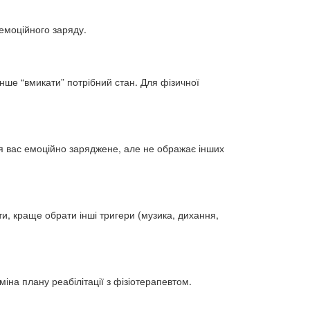
 емоційного заряду.
енше “вмикати” потрібний стан. Для фізичної
ля вас емоційно заряджене, але не ображає інших
ти, краще обрати інші тригери (музика, дихання,
іна плану реабілітації з фізіотерапевтом.