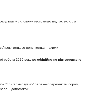
результат у силовому тесті, якщо під час зусилля
зв’язок частково пояснюється такими
вної роботи 2025 року це
офіційно не підтверджено
:
ніби “пригальмовуємо” себе — обережність, сором,
зора” і допомогти: