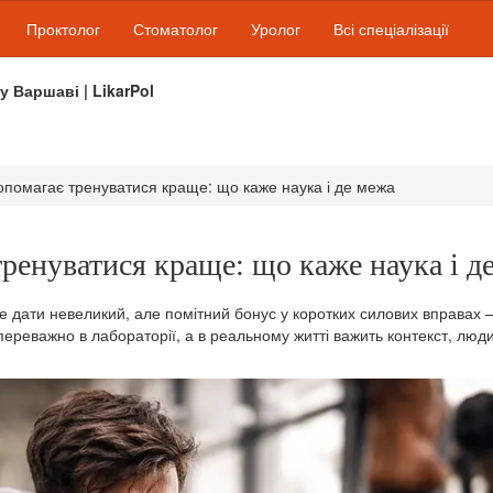
Проктолог
Стоматолог
Уролог
Всі спеціалізації
 у Варшаві | LikarPol
опомагає тренуватися краще: що каже наука і де межа
тренуватися краще: що каже наука і д
 дати невеликий, але помітний бонус у коротких силових вправах — 
переважно в лабораторії, а в реальному житті важить контекст, люди