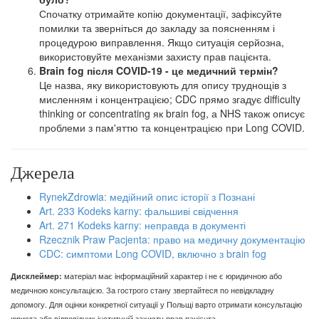
Спочатку отримайте копію документації, зафіксуйте
помилки та зверніться до закладу за поясненням і
процедурою виправлення. Якщо ситуація серйозна,
використовуйте механізми захисту прав пацієнта.
Brain fog після COVID-19 - це медичний термін?
Це назва, яку використовують для опису труднощів з
мисленням і концентрацією; CDC прямо згадує difficulty
thinking or concentrating як brain fog, а NHS також описує
проблеми з пам'яттю та концентрацією при Long COVID.
Джерела
RynekZdrowia: медійний опис історії з Познані
Art. 233 Kodeks karny: фальшиві свідчення
Art. 271 Kodeks karny: неправда в документі
Rzecznik Praw Pacjenta: право на медичну документацію
CDC: симптоми Long COVID, включно з brain fog
Дисклеймер:
матеріал має інформаційний характер і не є юридичною або
медичною консультацією. За гострого стану звертайтеся по невідкладну
допомогу. Для оцінки конкретної ситуації у Польщі варто отримати консультацію
юриста або відповідних інституцій захисту прав пацієнта.