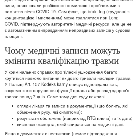
вини, пояснювали розбіжності помилкою і проблемами з
пам'яттю після COVID-19. Сам факт, що brain fog (труднощі з
концентрацією і мисленням) може траплятися при Long
COVID, підтверджують авторитетні медичні ресурси, але це не
є автоматичним виправданням неправдивих записів у судовій
площині.
Чому медичні записи можуть
змінити кваліфікацію травми
У кримінальних справах про тілесні ушкодження багато
крутиться навколо питання: як довго тривали наслідки травми.
У Польщі Art. 157 Kodeks karny описує відповідальність,
зокрема коли порушення функції органа або розлад здоров'я
триває понад 7 днів. Саме тому для суду важливі:
огляди лікаря та записи в документації (що болить, які
обмеження руху, які симптоми);
результати обстежень (наприклад RTG плеча) та їх дата;
висновок експерта, який спирається на медичні дані.
Якщо в документах є нестиковки (немає підтвердження