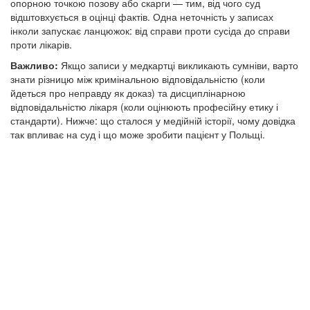
опорною точкою позову або скарги — тим, від чого суд
відштовхується в оцінці фактів. Одна неточність у записах
інколи запускає ланцюжок: від справи проти сусіда до справи
проти лікарів.
Важливо:
Якщо записи у медкартці викликають сумніви, варто
знати різницю між кримінальною відповідальністю (коли
йдеться про неправду як доказ) та дисциплінарною
відповідальністю лікаря (коли оцінюють професійну етику і
стандарти). Нижче: що сталося у медійній історії, чому довідка
так впливає на суд і що може зробити пацієнт у Польщі.