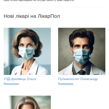
Нові лікарі на ЛікарПол
УЗД-фахівець Ольга
Пульмонолог Олександр
Кккккккккк
Кккккккккк