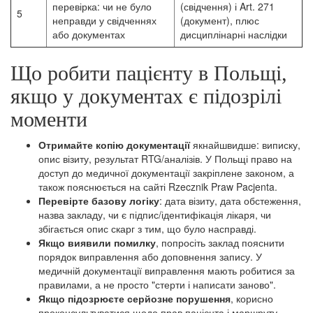
перевірка: чи не було
(свідчення) і Art. 271
5
неправди у свідченнях
(документ), плюс
або документах
дисциплінарні наслідки
Що робити пацієнту в Польщі,
якщо у документах є підозрілі
моменти
Отримайте копію документації
якнайшвидше: виписку,
опис візиту, результат RTG/аналізів. У Польщі право на
доступ до медичної документації закріплене законом, а
також пояснюється на сайті Rzecznik Praw Pacjenta.
Перевірте базову логіку
: дата візиту, дата обстеження,
назва закладу, чи є підпис/ідентифікація лікаря, чи
збігається опис скарг з тим, що було насправді.
Якщо виявили помилку
, попросіть заклад пояснити
порядок виправлення або доповнення запису. У
медичній документації виправлення мають робитися за
правилами, а не просто "стерти і написати заново".
Якщо підозрюєте серйозне порушення
, корисно
проконсультуватися щодо прав пацієнта і маршруту