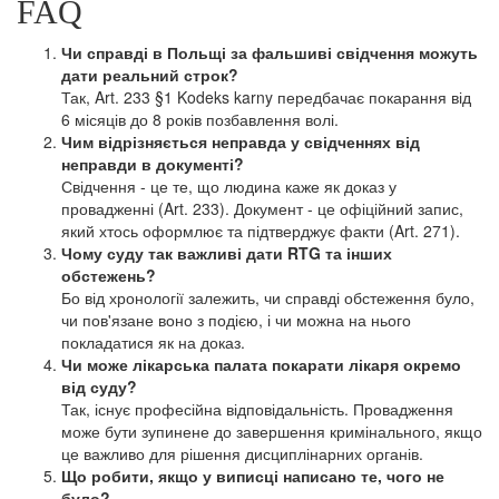
FAQ
Чи справді в Польщі за фальшиві свідчення можуть
дати реальний строк?
Так, Art. 233 §1 Kodeks karny передбачає покарання від
6 місяців до 8 років позбавлення волі.
Чим відрізняється неправда у свідченнях від
неправди в документі?
Свідчення - це те, що людина каже як доказ у
провадженні (Art. 233). Документ - це офіційний запис,
який хтось оформлює та підтверджує факти (Art. 271).
Чому суду так важливі дати RTG та інших
обстежень?
Бо від хронології залежить, чи справді обстеження було,
чи пов'язане воно з подією, і чи можна на нього
покладатися як на доказ.
Чи може лікарська палата покарати лікаря окремо
від суду?
Так, існує професійна відповідальність. Провадження
може бути зупинене до завершення кримінального, якщо
це важливо для рішення дисциплінарних органів.
Що робити, якщо у виписці написано те, чого не
було?