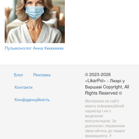
Пульмонолог Анна Кккккккккк
© 2023-2026
Блог
Реклама
«LikarPol» - Лікарі у
Варшаві Copyright, All
Контакти
Rights Reserved ©
Конфіденційність
Матеріали на сайті
мають інформаційний
характер і не є
медичною
консультацією. За
діагнозом і лікуванням
звертайтесь до лікаря/
фармацевта. У