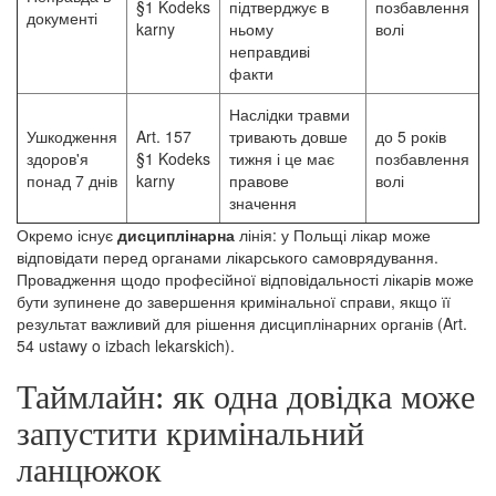
§1 Kodeks
підтверджує в
позбавлення
документі
karny
ньому
волі
неправдиві
факти
Наслідки травми
Ушкодження
Art. 157
тривають довше
до 5 років
здоров'я
§1 Kodeks
тижня і це має
позбавлення
понад 7 днів
karny
правове
волі
значення
Окремо існує
дисциплінарна
лінія: у Польщі лікар може
відповідати перед органами лікарського самоврядування.
Провадження щодо професійної відповідальності лікарів може
бути зупинене до завершення кримінальної справи, якщо її
результат важливий для рішення дисциплінарних органів (Art.
54 ustawy o izbach lekarskich).
Таймлайн: як одна довідка може
запустити кримінальний
ланцюжок