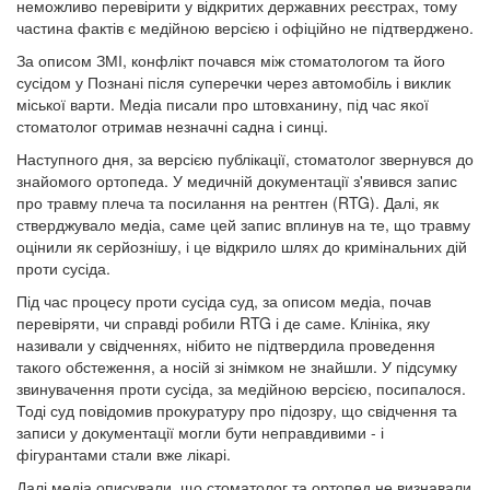
неможливо перевірити у відкритих державних реєстрах, тому
частина фактів є медійною версією і офіційно не підтверджено.
За описом ЗМІ, конфлікт почався між стоматологом та його
сусідом у Познані після суперечки через автомобіль і виклик
міської варти. Медіа писали про штовханину, під час якої
стоматолог отримав незначні садна і синці.
Наступного дня, за версією публікації, стоматолог звернувся до
знайомого ортопеда. У медичній документації з'явився запис
про травму плеча та посилання на рентген (RTG). Далі, як
стверджувало медіа, саме цей запис вплинув на те, що травму
оцінили як серйознішу, і це відкрило шлях до кримінальних дій
проти сусіда.
Під час процесу проти сусіда суд, за описом медіа, почав
перевіряти, чи справді робили RTG і де саме. Клініка, яку
називали у свідченнях, нібито не підтвердила проведення
такого обстеження, а носій зі знімком не знайшли. У підсумку
звинувачення проти сусіда, за медійною версією, посипалося.
Тоді суд повідомив прокуратуру про підозру, що свідчення та
записи у документації могли бути неправдивими - і
фігурантами стали вже лікарі.
Далі медіа описували, що стоматолог та ортопед не визнавали