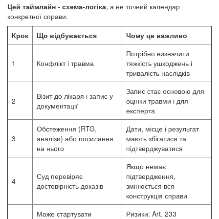
Цей таймлайн - схема-логіка
, а не точний календар
конкретної справи.
Крок
Що відбувається
Чому це важливо
Потрібно визначити
1
Конфлікт і травма
тяжкість ушкоджень і
тривалість наслідків
Запис стає основою для
Візит до лікаря і запис у
2
оцінки травми і для
документації
експерта
Обстеження (RTG,
Дати, місце і результат
3
аналізи) або посилання
мають збігатися та
на нього
підтверджуватися
Якщо немає
Суд перевіряє
підтвердження,
4
достовірність доказів
змінюється вся
конструкція справи
Може стартувати
Ризики: Art. 233