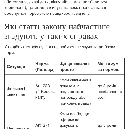
обстеження, дивні дати, відсутній знімок, не збігається
хронологія), це може вплинути на весь процес і навіть
обернутися перевіркою правдивості свідчень.
Які статті закону найчастіше
згадують у таких справах
У подібних історіях у Польщі найчастіше звучать три блоки
норм:
Норма
Що це означає
Максимум
Ситуація
(Польща)
просто
за нормою
Коли свідчення є
Art. 233
доказом, а
до 8 років
Фальшиві
§1 Kodeks
людина каже
позбавлення
свідчення
karny
неправду або
волі
приховує правду
Коли особа, що
оформлює
Art. 271
документ,
до 5 років
Неправда в