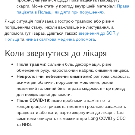
скарги. Може стати у пригоді внутрішній матеріал:
Права
пацієнта в Польщі: як діяти при порушеннях
.
Якщо ситуація пов'язана з гострою травмою або різким
погіршенням стану, інколи важливіше не листування, а
допомога тут і зараз. Дивіться також:
звернення до SOR у
Польщі
та
нічна і святкова медична допомога
.
Коли звернутися до лікаря
Після травми
: сильний біль, деформація, різке
обмеження руху, наростаючий набряк, оніміння кінцівки.
Неврологічні небезпечні симптоми
: раптова слабкість,
асиметрія обличчя, порушення мовлення, різкий
незвичний головний біль, втрата свідомості - це привід
для невідкладної допомоги.
Після COVID-19
: якщо проблеми з пам'яттю та
концентрацією тривають тижнями і реально заважають
працювати або жити, варто звернутися до лікаря. Такі
симптоми описують як можливі при Long COVID у CDC
та NHS.