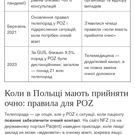
пандемії)
консультацій
випадків
Оновлення правил
телепорад у POZ і
З’явилися чіткіші
Березень
підкреслення ситуацій,
правила «коли мають
2021
коли потрібен очний
прийняти очно»
візит
За GUS, близько 9,5%
Телемедицина —
порад у POZ були
додатковий канал, а
2023
дистанційними; загалом
не повна заміна
— понад 21 млн
очної допомоги
телепорад
Коли в Польщі мають прийняти
очно: правила для POZ
Телепорада — це опція, але у POZ є ситуації, коли пацієнту
повинні забезпечити очний контакт
. На сайті NFZ (та на
державному порталі Pacjent) наведені приклади, коли лікар/
заклад не може «відмовити» в очному візиті, зокрема якщо: