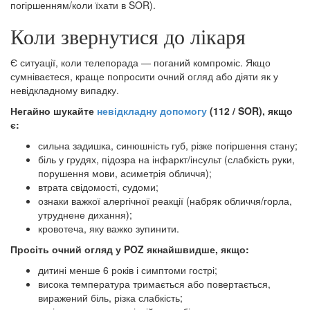
погіршенням/коли їхати в SOR).
Коли звернутися до лікаря
Є ситуації, коли телепорада — поганий компроміс. Якщо
сумніваєтеся, краще попросити очний огляд або діяти як у
невідкладному випадку.
Негайно шукайте
невідкладну допомогу
(112 / SOR), якщо
є:
сильна задишка, синюшність губ, різке погіршення стану;
біль у грудях, підозра на інфаркт/інсульт (слабкість руки,
порушення мови, асиметрія обличчя);
втрата свідомості, судоми;
ознаки важкої алергічної реакції (набряк обличчя/горла,
утруднене дихання);
кровотеча, яку важко зупинити.
Просіть очний огляд у POZ якнайшвидше, якщо:
дитині менше 6 років і симптоми гострі;
висока температура тримається або повертається,
виражений біль, різка слабкість;