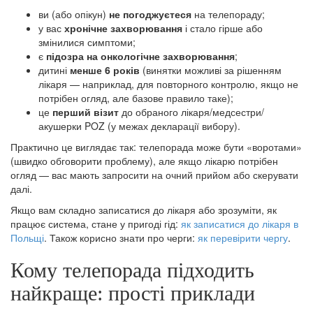
ви (або опікун)
не погоджуєтеся
на телепораду;
у вас
хронічне захворювання
і стало гірше або
змінилися симптоми;
є
підозра на онкологічне захворювання
;
дитині
менше 6 років
(винятки можливі за рішенням
лікаря — наприклад, для повторного контролю, якщо не
потрібен огляд, але базове правило таке);
це
перший візит
до обраного лікаря/медсестри/
акушерки POZ (у межах декларації вибору).
Практично це виглядає так: телепорада може бути «воротами»
(швидко обговорити проблему), але якщо лікарю потрібен
огляд — вас мають запросити на очний прийом або скерувати
далі.
Якщо вам складно записатися до лікаря або зрозуміти, як
працює система, стане у пригоді гід:
як записатися до лікаря в
Польщі
. Також корисно знати про черги:
як перевірити чергу
.
Кому телепорада підходить
найкраще: прості приклади