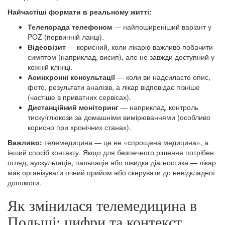
Найчастіші формати в реальному житті:
Телепорада телефоном
— найпоширеніший варіант у
POZ (первинній ланці).
Відеовізит
— корисний, коли лікарю важливо побачити
симптом (наприклад, висип), але не завжди доступний у
кожній клініці.
Асинхронні консультації
— коли ви надсилаєте опис,
фото, результати аналізів, а лікар відповідає пізніше
(частіше в приватних сервісах).
Дистанційний моніторинг
— наприклад, контроль
тиску/глюкози за домашніми вимірюваннями (особливо
корисно при хронічних станах).
Важливо:
телемедицина — це не «спрощена медицина», а
інший спосіб контакту. Якщо для безпечного рішення потрібен
огляд, аускультація, пальпація або швидка діагностика — лікар
має організувати очний прийом або скерувати до невідкладної
допомоги.
Як змінилася телемедицина в
Польщі: цифри та контекст