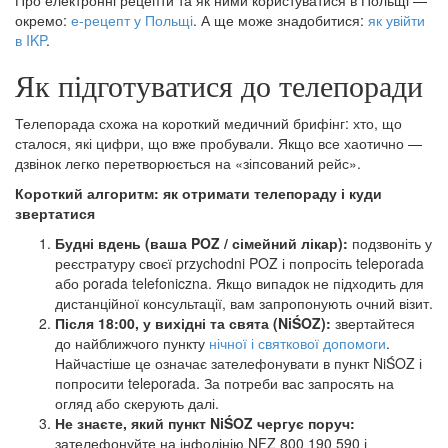
окремо:
е-рецепт у Польщі
. А ще може знадобитися:
як увійти
в IKP
.
Як підготуватися до телепоради
Телепорада схожа на короткий медичний брифінг: хто, що
сталося, які цифри, що вже пробували. Якщо все хаотично —
дзвінок легко перетворюється на «зіпсований рейс».
Короткий алгоритм: як отримати телепораду і куди
звертатися
Будні вдень (ваша POZ / сімейний лікар):
подзвоніть у
реєстратуру своєї przychodni POZ і попросіть teleporada
або porada telefoniczna. Якщо випадок не підходить для
дистанційної консультації, вам запропонують очний візит.
Після 18:00, у вихідні та свята (NiŚOZ):
звертайтеся
до найближчого пункту
нічної і святкової допомоги
.
Найчастіше це означає зателефонувати в пункт NiŚOZ і
попросити teleporada. За потреби вас запросять на
огляд або скерують далі.
Не знаєте, який пункт NiŚOZ чергує поруч:
зателефонуйте на інфолінію NFZ 800 190 590 і