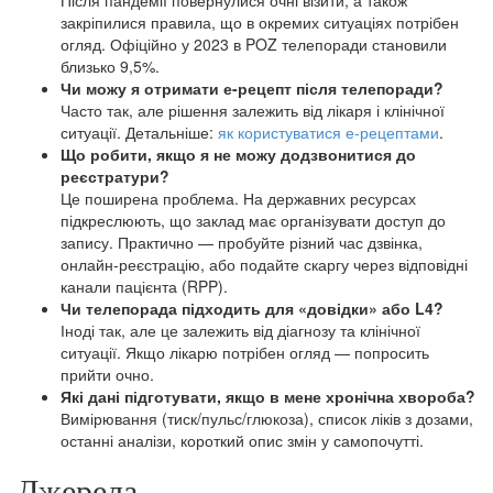
закріпилися правила, що в окремих ситуаціях потрібен
огляд. Офіційно у 2023 в POZ телепоради становили
близько 9,5%.
Чи можу я отримати е-рецепт після телепоради?
Часто так, але рішення залежить від лікаря і клінічної
ситуації. Детальніше:
як користуватися е-рецептами
.
Що робити, якщо я не можу додзвонитися до
реєстратури?
Це поширена проблема. На державних ресурсах
підкреслюють, що заклад має організувати доступ до
запису. Практично — пробуйте різний час дзвінка,
онлайн-реєстрацію, або подайте скаргу через відповідні
канали пацієнта (RPP).
Чи телепорада підходить для «довідки» або L4?
Іноді так, але це залежить від діагнозу та клінічної
ситуації. Якщо лікарю потрібен огляд — попросить
прийти очно.
Які дані підготувати, якщо в мене хронічна хвороба?
Вимірювання (тиск/пульс/глюкоза), список ліків з дозами,
останні аналізи, короткий опис змін у самопочутті.
Джерела