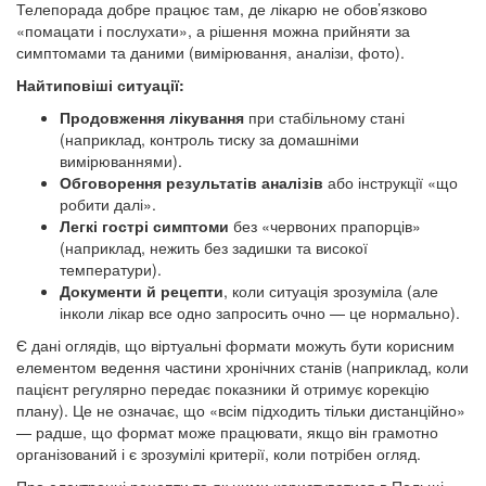
Телепорада добре працює там, де лікарю не обов’язково
«помацати і послухати», а рішення можна прийняти за
симптомами та даними (вимірювання, аналізи, фото).
Найтиповіші ситуації:
Продовження лікування
при стабільному стані
(наприклад, контроль тиску за домашніми
вимірюваннями).
Обговорення результатів аналізів
або інструкції «що
робити далі».
Легкі гострі симптоми
без «червоних прапорців»
(наприклад, нежить без задишки та високої
температури).
Документи й рецепти
, коли ситуація зрозуміла (але
інколи лікар все одно запросить очно — це нормально).
Є дані оглядів, що віртуальні формати можуть бути корисним
елементом ведення частини хронічних станів (наприклад, коли
пацієнт регулярно передає показники й отримує корекцію
плану). Це не означає, що «всім підходить тільки дистанційно»
— радше, що формат може працювати, якщо він грамотно
організований і є зрозумілі критерії, коли потрібен огляд.
Про електронні рецепти та як ними користуватися в Польщі —