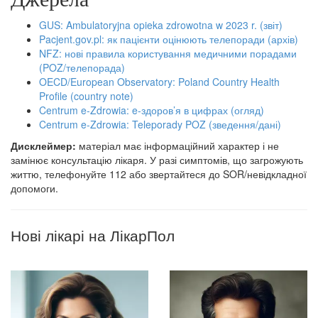
GUS: Ambulatoryjna opieka zdrowotna w 2023 r. (звіт)
Pacjent.gov.pl: як пацієнти оцінюють телепоради (архів)
NFZ: нові правила користування медичними порадами
(POZ/телепорада)
OECD/European Observatory: Poland Country Health
Profile (country note)
Centrum e-Zdrowia: e-здоров’я в цифрах (огляд)
Centrum e-Zdrowia: Teleporady POZ (зведення/дані)
Дисклеймер:
матеріал має інформаційний характер і не
замінює консультацію лікаря. У разі симптомів, що загрожують
життю, телефонуйте 112 або звертайтеся до SOR/невідкладної
допомоги.
Нові лікарі на ЛікарПол