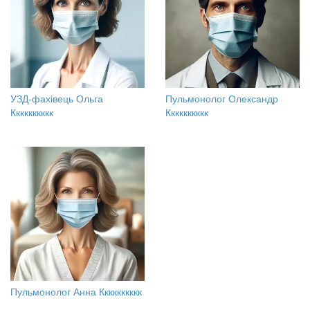
УЗД-фахівець Ольга
Пульмонолог Олександр
Кккккккккк
Кккккккккк
Пульмонолог Анна Кккккккккк