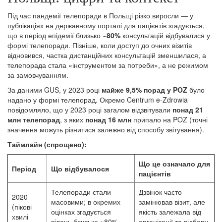
Під час пандемії телепоради в Польщі різко виросли — у
публікаціях на державному порталі для пацієнтів згадується,
що в період епідемії близько
~80%
консультацій відбувалися у
формі телепоради. Пізніше, коли доступ до очних візитів
відновився, частка дистанційних консультацій зменшилася, а
телепорада стала «інструментом за потреби», а не режимом
за замовчуванням.
За даними GUS, у 2023 році
майже 9,5% порад у POZ
було
надано у формі телепорад. Окремо Centrum e-Zdrowia
повідомляло, що у 2023 році загалом відзвітували
понад 21
млн телепорад
, з яких
понад 16 млн
припало на POZ (точні
значення можуть різнитися залежно від способу звітування).
Таймлайн (спрощено):
Що це означало для
Період
Що відбувалося
пацієнтів
Телепоради стали
Дзвінок часто
2020
масовими; в окремих
замінював візит, але
(пікові
оцінках згадується
якість залежала від
хвилі
рівень близько ~80%
організації та відбору