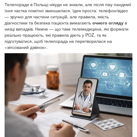
Телепоради в Польщі нікуди не зникли, але після піку пандемії
їхня частка помітно зменшилася. Ідея проста: телефон/відео
— зручно для частини ситуацій, але правила, якість
діагностики та безпека пацієнта вимагають
очного огляду
в
низці випадків. Нижче — що таке телемедицина, які формати
реально працюють, які правила діють у POZ, та як
підготуватися, щоб телепорада не перетворилася на
«зіпсований дзвінок».