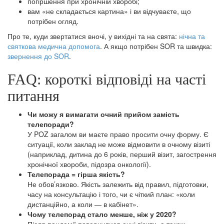
погіршення при хронічній хворобі;
вам «не складається картина» і ви відчуваєте, що
потрібен огляд.
Про те, куди звертатися вночі, у вихідні та на свята:
нічна та
святкова медична допомога
. А якщо потрібен SOR та швидка:
звернення до SOR
.
FAQ: короткі відповіді на часті
питання
Чи можу я вимагати очний прийом замість
телепоради?
У POZ загалом ви маєте право просити очну форму. Є
ситуації, коли заклад не може відмовити в очному візиті
(наприклад, дитина до 6 років, перший візит, загострення
хронічної хвороби, підозра онкології).
Телепорада = гірша якість?
Не обов’язково. Якість залежить від правил, підготовки,
часу на консультацію і того, чи є чіткий план: «коли
дистанційно, а коли — в кабінет».
Чому телепорад стало менше, ніж у 2020?
Після пандемії повернулися очні візити, а також