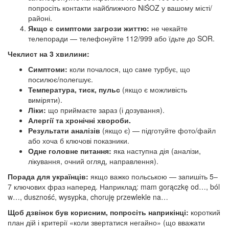
попросіть контакти найближчого NiŚOZ у вашому місті/
районі.
Якщо є симптоми загрози життю:
не чекайте
телепоради — телефонуйте 112/999 або їдьте до SOR.
Чеклист на 3 хвилини:
Симптоми:
коли почалося, що саме турбує, що
посилює/полегшує.
Температура, тиск, пульс
(якщо є можливість
виміряти).
Ліки:
що приймаєте зараз (і дозування).
Алергії та хронічні хвороби.
Результати аналізів
(якщо є) — підготуйте фото/файл
або хоча б ключові показники.
Одне головне питання:
яка наступна дія (аналізи,
лікування, очний огляд, направлення).
Порада для українців:
якщо важко польською — запишіть 5–
7 ключових фраз наперед. Наприклад: mam gorączkę od…, ból
w…, duszność, wysypka, choruję przewlekle na…
Щоб дзвінок був корисним, попросіть наприкінці:
короткий
план дій і критерії «коли звертатися негайно» (що вважати