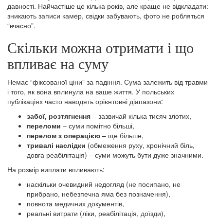
давності. Найчастіше це кілька років, але краще не відкладати:
зникають записи камер, свідки забувають, фото не робляться
“вчасно”.
Скільки можна отримати і що
впливає на суму
Немає “фіксованої ціни” за падіння. Сума залежить від травми
і того, як вона вплинула на ваше життя. У польських
публікаціях часто наводять орієнтовні діапазони:
забої, розтягнення
– зазвичай кілька тисяч злотих,
переломи
– суми помітно більші,
перелом з операцією
– ще більше,
тривалі наслідки
(обмеження руху, хронічний біль,
довга реабілітація) – суми можуть бути дуже значними.
На розмір виплати впливають:
наскільки очевидний недогляд (не посипано, не
прибрано, небезпечна яма без позначення),
повнота медичних документів,
реальні витрати (ліки, реабілітація, доїзди),