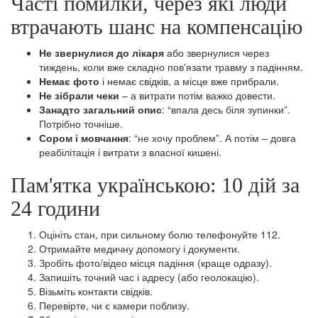
Часті помилки, через які люди
втрачають шанс на компенсацію
Не звернулися до лікаря
або звернулися через
тиждень, коли вже складно пов'язати травму з падінням.
Немає фото
і немає свідків, а місце вже прибрали.
Не зібрали чеки
– а витрати потім важко довести.
Занадто загальний опис
: “впала десь біля зупинки”.
Потрібно точніше.
Сором і мовчання
: “не хочу проблем”. А потім – довга
реабілітація і витрати з власної кишені.
Пам'ятка українською: 10 дій за
24 години
Оцініть стан, при сильному болю телефонуйте 112.
Отримайте медичну допомогу і документи.
Зробіть фото/відео місця падіння (краще одразу).
Запишіть точний час і адресу (або геолокацію).
Візьміть контакти свідків.
Перевірте, чи є камери поблизу.