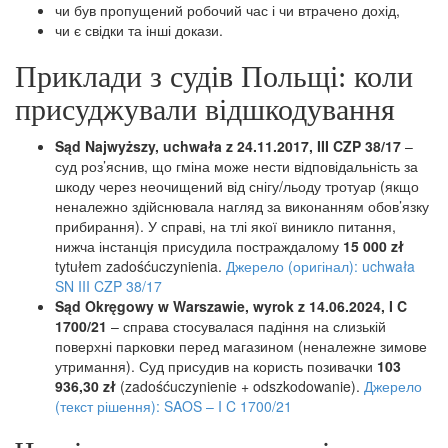
чи був пропущений робочий час і чи втрачено дохід,
чи є свідки та інші докази.
Приклади з судів Польщі: коли
присуджували відшкодування
Sąd Najwyższy, uchwała z 24.11.2017, III CZP 38/17
–
суд роз’яснив, що гміна може нести відповідальність за
шкоду через неочищений від снігу/льоду тротуар (якщо
неналежно здійснювала нагляд за виконанням обов’язку
прибирання). У справі, на тлі якої виникло питання,
нижча інстанція присудила постраждалому
15 000 zł
tytułem zadośćuczynienia.
Джерело (оригінал): uchwała
SN III CZP 38/17
Sąd Okręgowy w Warszawie, wyrok z 14.06.2024, I C
1700/21
– справа стосувалася падіння на слизькій
поверхні парковки перед магазином (неналежне зимове
утримання). Суд присудив на користь позивачки
103
936,30 zł
(zadośćuczynienie + odszkodowanie).
Джерело
(текст рішення): SAOS – I C 1700/21