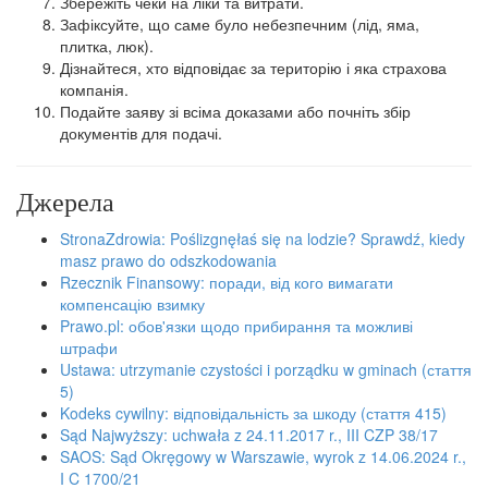
Збережіть чеки на ліки та витрати.
Зафіксуйте, що саме було небезпечним (лід, яма,
плитка, люк).
Дізнайтеся, хто відповідає за територію і яка страхова
компанія.
Подайте заяву зі всіма доказами або почніть збір
документів для подачі.
Джерела
StronaZdrowia: Poślizgnęłaś się na lodzie? Sprawdź, kiedy
masz prawo do odszkodowania
Rzecznik Finansowy: поради, від кого вимагати
компенсацію взимку
Prawo.pl: обов'язки щодо прибирання та можливі
штрафи
Ustawa: utrzymanie czystości i porządku w gminach (стаття
5)
Kodeks cywilny: відповідальність за шкоду (стаття 415)
Sąd Najwyższy: uchwała z 24.11.2017 r., III CZP 38/17
SAOS: Sąd Okręgowy w Warszawie, wyrok z 14.06.2024 r.,
I C 1700/21