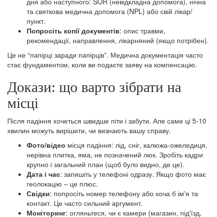
дня або наступного: SOR (невідкладна допомога), нічна
та святкова медична допомога (NPL) або свій лікар/
пункт.
Попросіть копії документів
: опис травми,
рекомендації, направлення, лікарняний (якщо потрібен).
Це не “папірці заради папірців”. Медична документація часто
стає фундаментом, коли ви подаєте заяву на компенсацію.
Докази: що варто зібрати на
місці
Після падіння хочеться швидше піти і забути. Але саме ці 5-10
хвилин можуть вирішити, чи визнають вашу справу.
Фото/відео
місця падіння: лід, сніг, калюжа-ожеледиця,
нерівна плитка, яма, не позначений люк. Зробіть кадри
крупно і загальний план (щоб було видно, де це).
Дата і час
: запишіть у телефоні одразу. Якщо фото має
геолокацію – це плюс.
Свідки
: попросіть номер телефону або хоча б ім'я та
контакт. Це часто сильний аргумент.
Моніторинг
: огляньтеся, чи є камери (магазин, під'їзд,