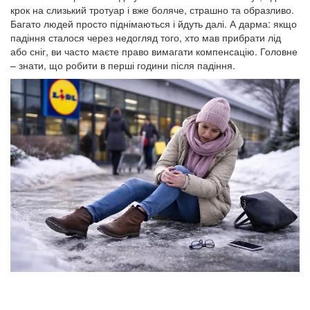
крок на слизький тротуар і вже боляче, страшно та образливо.
Багато людей просто піднімаються і йдуть далі. А дарма: якщо
падіння сталося через недогляд того, хто мав прибрати лід
або сніг, ви часто маєте право вимагати компенсацію. Головне
– знати, що робити в перші години після падіння.