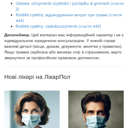
Ustawa: utrzymanie czystości i porządku w gminach (стаття
2)
Kodeks cywilny: відшкодування витрат при травмі (стаття
444)
Kodeks cywilny: zadośćuczynienie (стаття 445)
Дисклеймер.
Цей матеріал має інформаційний характер і не є
індивідуальною юридичною консультацією. У кожній справі
важливі деталі (місце, докази, документи, винятки у правилах).
Якщо травма серйозна або виникає спір зі страховиком, варто
звернутися за професійною правовою допомогою.
Нові лікарі на ЛікарПол