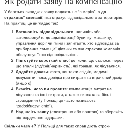
Як poдати заяву на компенсацію
У багатьох випадках заяву подають не “в мерію”, а
до
страхової компанії
, яка страхує відповідального за територію.
На практиці це виглядає так:
Встановіть відповідального
: напишіть або
зателефонуйте до адміністрації будинку, магазину,
управління доріг чи гміни і запитайте, хто відповідає за
прибирання саме цієї ділянки та яка страхова компанія
обслуговує їхню відповідальність.
Підготуйте короткий опис
: де, коли, що сталося, через
що впали (лід/сніг/нерівність), які травми, як лікувалися.
Додайте докази
: фото, контакти свідків, медичні
документи, чеки, довідки про витрати та втрачений дохід
(якщо є).
Вкажіть, чого ви просите
: компенсація витрат на
лікування та інші витрати, а також виплата за біль і
страждання (у Польщі це часто називають
“zadośćuczynienie”).
Надішліть заяву
(електронно або поштою) та збережіть
підтвердження відправки.
Скільки часу є?
У Польщі для таких справ діють строки