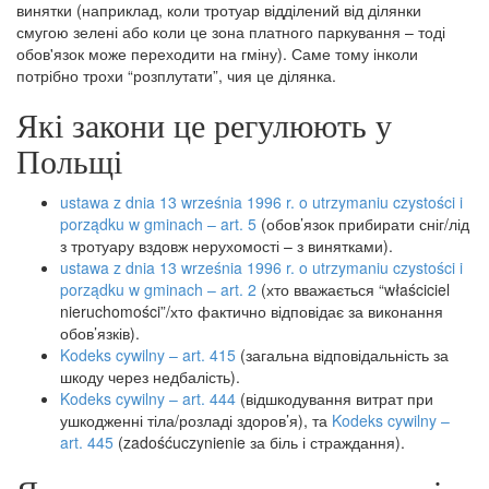
винятки (наприклад, коли тротуар відділений від ділянки
смугою зелені або коли це зона платного паркування – тоді
обов'язок може переходити на гміну). Саме тому інколи
потрібно трохи “розплутати”, чия це ділянка.
Які закони це регулюють у
Польщі
ustawa z dnia 13 września 1996 r. o utrzymaniu czystości i
porządku w gminach – art. 5
(обов’язок прибирати сніг/лід
з тротуару вздовж нерухомості – з винятками).
ustawa z dnia 13 września 1996 r. o utrzymaniu czystości i
porządku w gminach – art. 2
(хто вважається “właściciel
nieruchomości”/хто фактично відповідає за виконання
обов’язків).
Kodeks cywilny – art. 415
(загальна відповідальність за
шкоду через недбалість).
Kodeks cywilny – art. 444
(відшкодування витрат при
ушкодженні тіла/розладі здоров’я), та
Kodeks cywilny –
art. 445
(zadośćuczynienie за біль і страждання).