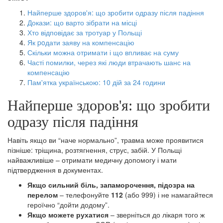
Найперше здоров'я: що зробити одразу після падіння
Докази: що варто зібрати на місці
Хто відповідає за тротуар у Польщі
Як poдати заяву на компенсацію
Скільки можна отримати і що впливає на суму
Часті помилки, через які люди втрачають шанс на
компенсацію
Пам'ятка українською: 10 дій за 24 години
Найперше здоров'я: що зробити
одразу після падіння
Навіть якщо ви “наче нормально”, травма може проявитися
пізніше: тріщина, розтягнення, струс, забій. У Польщі
найважливіше – отримати медичну допомогу і мати
підтвердження в документах.
Якщо сильний біль, запаморочення, підозра на
перелом
– телефонуйте
112
(або 999) і не намагайтеся
героїчно “дойти додому”.
Якщо можете рухатися
– зверніться до лікаря того ж