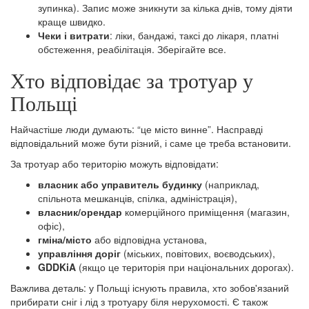
зупинка). Запис може зникнути за кілька днів, тому діяти
краще швидко.
Чеки і витрати
: ліки, бандажі, таксі до лікаря, платні
обстеження, реабілітація. Зберігайте все.
Хто відповідає за тротуар у
Польщі
Найчастіше люди думають: “це місто винне”. Насправді
відповідальний може бути різний, і саме це треба встановити.
За тротуар або територію можуть відповідати:
власник або управитель будинку
(наприклад,
спільнота мешканців, спілка, адміністрація),
власник/орендар
комерційного приміщення (магазин,
офіс),
гміна/місто
або відповідна установа,
управління доріг
(міських, повітових, воєводських),
GDDKiA
(якщо це територія при національних дорогах).
Важлива деталь: у Польщі існують правила, хто зобов'язаний
прибирати сніг і лід з тротуару біля нерухомості. Є також