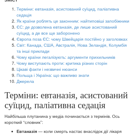
Терміни: евтаназія, асистований суїцид, паліативна
седація
Як країни роблять це законним: найтиповіші запобіжники
ЄС: де дозволена евтаназія, де лише асистований
суїцид, а де все ще заборонено
Європа поза ЄС: чому Швейцарія постійно у заголовках
Світ: Канада, США, Австралія, Нова Зеландія, Колумбія
та інші приклади
Чому країни легалізують: аргументи прихильників
Чому виступають проти: критика різних сторін
Цікаві факти і незвичні нюанси
Польща і Україна: що важливо знати
Джерела
Терміни: евтаназія, асистований
суїцид, паліативна седація
Найбільша плутанина у медіа починається з термінів. Ось
короткий “словник”:
Евтаназія
— коли смерть настає внаслідок дії лікаря