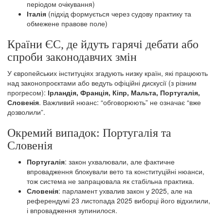
періодом очікування)
Італія
(підхід формується через судову практику та
обмежене правове поле)
Країни ЄС, де йдуть гарячі дебати або
спроби законодавчих змін
У європейських інституціях згадують низку країн, які працюють
над законопроєктами або ведуть офіційні дискусії (з різним
прогресом):
Ірландія, Франція, Кіпр, Мальта, Португалія,
Словенія
. Важливий нюанс: “обговорюють” не означає “вже
дозволили”.
Окремий випадок: Португалія та
Словенія
Португалія
: закон ухвалювали, але фактичне
впровадження блокували вето та конституційні нюанси,
тож система не запрацювала як стабільна практика.
Словенія
: парламент ухвалив закон у 2025, але на
референдумі 23 листопада 2025 виборці його відхилили,
і впровадження зупинилося.