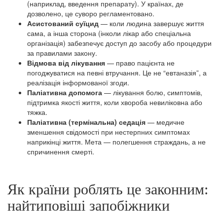
(наприклад, введення препарату). У країнах, де
дозволено, це суворо регламентовано.
Асистований суїцид
— коли людина завершує життя
сама, а інша сторона (інколи лікар або спеціальна
організація) забезпечує доступ до засобу або процедури
за правилами закону.
Відмова від лікування
— право пацієнта не
погоджуватися на певні втручання. Це не “евтаназія”, а
реалізація інформованої згоди.
Паліативна допомога
— лікування болю, симптомів,
підтримка якості життя, коли хвороба невиліковна або
тяжка.
Паліативна (термінальна) седація
— медичне
зменшення свідомості при нестерпних симптомах
наприкінці життя. Мета — полегшення страждань, а не
спричинення смерті.
Як країни роблять це законним:
найтиповіші запобіжники