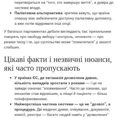
перетвориться на “того, хто завершує життя”, а довіра до
системи впаде.
Паліативна альтернатива
: критики кажуть, що країна
спершу має забезпечити доступну паліативну допомогу,
а вже потім відкривати інші опції.
У багатьох парламентах дебати виглядають так: прихильники
говорять про свободу вибору і контроль, опоненти — про
ризики тиску і те, що суспільство може “помилитися” у захисті
слабших.
Цікаві факти і незвичні нюанси,
які часто пропускають
У країнах ЄС, де евтаназія дозволена давно,
кількість випадків зростала з роками
— і це не
завжди означає “зловживання”. Часто це означає, що
механізм став відомішим, а лікарі й пацієнти — більш
поінформованими.
Найжорсткіша частина системи — це не “дозвіл”, а
процедура.
Дві медичні думки, очікування, документи,
комісії, реєстри — багато людей навіть у “дозволених”