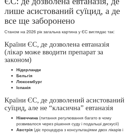
ЄС: де дозволена евтаназія, де
лише асистований суїцид, а де
все ще заборонено
Станом на 2026 рік загальна картина у ЄС виглядає так:
Країни ЄС, де дозволена евтаназія
(лікар може вводити препарат за
законом)
Нідерланди
Бельгія
Люксембург
Іспанія
Країни ЄС, де дозволений асистований
суїцид, але не “класична” евтаназія
Німеччина
(питання регулювання багато в чому
розвивалося через рішення суду і подальші дискусії)
Австрія
(діє процедура з консультаціями двох лікарів і