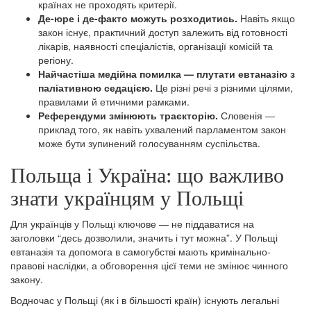
країнах не проходять критерії.
Де-юре і де-факто можуть розходитись.
Навіть якщо
закон існує, практичний доступ залежить від готовності
лікарів, наявності спеціалістів, організації комісій та
регіону.
Найчастіша медійна помилка — плутати евтаназію з
паліативною седацією.
Це різні речі з різними цілями,
правилами й етичними рамками.
Референдуми змінюють траєкторію.
Словенія —
приклад того, як навіть ухвалений парламентом закон
може бути зупинений голосуванням суспільства.
Польща і Україна: що важливо
знати українцям у Польщі
Для українців у Польщі ключове — не піддаватися на
заголовки “десь дозволили, значить і тут можна”. У Польщі
евтаназія та допомога в самогубстві мають кримінально-
правові наслідки, а обговорення цієї теми не змінює чинного
закону.
Водночас у Польщі (як і в більшості країн) існують легальні