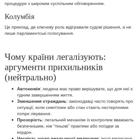
процедури з широким суспільним обговоренням.
Колумбія
Це приклад, де ключову роль відігравали судові рішення, а не
лише парламентські голосування.
Чому країни легалізують:
аргументи прихильників
(нейтрально)
Автономія
: людина має право вирішувати, що для неї є
гідним завершенням життя.
Зменшення страждань
: законодавці часто говорять про
ситуації, коли симптоми або стан стають нестерпними
попри лікування.
Прозорість
: легальний механізм із контролем вважають
безпечнішим, ніж “тіньові” практики або поїздки за
кордон.
Чесність щодо реальності медицини
: іноді медицина