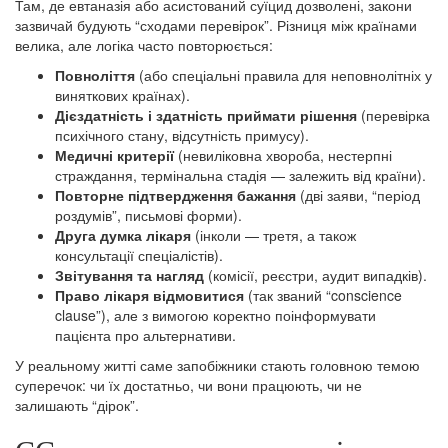
Там, де евтаназія або асистований суїцид дозволені, закони
зазвичай будують “сходами перевірок”. Різниця між країнами
велика, але логіка часто повторюється:
Повноліття
(або спеціальні правила для неповнолітніх у
виняткових країнах).
Дієздатність і здатність приймати рішення
(перевірка
психічного стану, відсутність примусу).
Медичні критерії
(невиліковна хвороба, нестерпні
страждання, термінальна стадія — залежить від країни).
Повторне підтвердження бажання
(дві заяви, “період
роздумів”, письмові форми).
Друга думка лікаря
(інколи — третя, а також
консультації спеціалістів).
Звітування та нагляд
(комісії, реєстри, аудит випадків).
Право лікаря відмовитися
(так званий “conscience
clause”), але з вимогою коректно поінформувати
пацієнта про альтернативи.
У реальному житті саме запобіжники стають головною темою
суперечок: чи їх достатньо, чи вони працюють, чи не
залишають “дірок”.