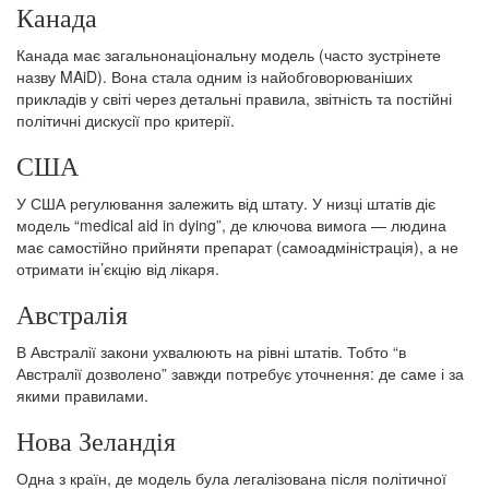
Канада
Канада має загальнонаціональну модель (часто зустрінете
назву MAiD). Вона стала одним із найобговорюваніших
прикладів у світі через детальні правила, звітність та постійні
політичні дискусії про критерії.
США
У США регулювання залежить від штату. У низці штатів діє
модель “medical aid in dying”, де ключова вимога — людина
має самостійно прийняти препарат (самоадміністрація), а не
отримати ін’єкцію від лікаря.
Австралія
В Австралії закони ухвалюють на рівні штатів. Тобто “в
Австралії дозволено” завжди потребує уточнення: де саме і за
якими правилами.
Нова Зеландія
Одна з країн, де модель була легалізована після політичної