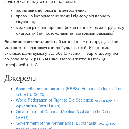
речі, які часто плутають із евтаназією:
паліативна допомога та знеболення,
право на інформовану згоду і відмову від певного
лікування,
медичні рішення про неефективність окремих втручань у
кінці життя (за протоколами та правовими рамками).
Важливе застереження:
цей матеріал не є інструкцією і не
має на меті підштовхувати до будь-яких дій. Якщо тема
викликає важкі думки у вас або близьких — варто звернутися
по допомогу. У разі негайної загрози життю в Польщі
телефонуйте 112.
Джерела
Європейський парламент (EPRS): Euthanasia legislation
in the EU (2025)
World Federation of Right to Die Societies: карта країн і
юрисдикцій (world map)
Government of Canada: Medical Assistance in Dying
(MAiD)
Government of the Netherlands: Euthanasia (офіційне
пояснення правил)