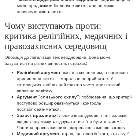
може продовжити біологічне життя, але не може
повернути якість життя.
Чому виступають проти:
критика релігійних, медичних і
правозахисних середовищ
Опозиція до легалізації теж неоднорідна. Вона може
базуватися на різних цінностях і страхах:
Релігійний аргумент
: життя є священним, а навмисне
припинення життя — морально неприйнятне. У
католицьких країнах цей фактор часто має великий
вплив на політику.
Аргумент “слизького схилу”
: побоювання, що критерії
поступово розширюватимуться і контроль
послаблюватиметься.
Захист вразливих
: люди з інвалідністю, літні, залежні
від догляду можуть відчувати тиск “не бути тягарем”.
Частина правозахисників підкреслює саме цю загрозу.
Медичний аргумент
: страх, що лікар із “того, хто лікує”