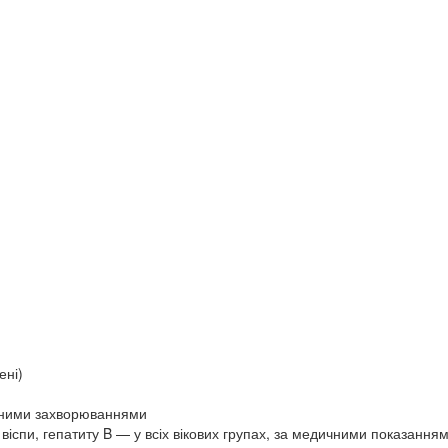
ені)
ічними захворюваннями
ї віспи, гепатиту B — у всіх вікових групах, за медичними показання