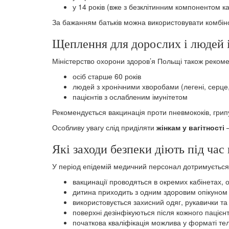
у 14 років (вже з безклітинним компонентом 
За бажанням батьків можна використовувати комбінова
Щеплення для дорослих і людей і
Міністерство охорони здоров’я Польщі також реком
осіб старше 60 років
людей з хронічними хворобами (легені, серце, 
пацієнтів з ослабленим імунітетом
Рекомендується вакцинація проти пневмококів, гри
Особливу увагу слід приділяти
жінкам у вагітності
—
Які заходи безпеки діють під час
У період епідемій медичний персонал дотримується
вакцинації проводяться в окремих кабінетах, о
дитина приходить з одним здоровим опікуном
використовується захисний одяг, рукавички та
поверхні дезінфікуються після кожного пацієн
початкова кваліфікація можлива у форматі т