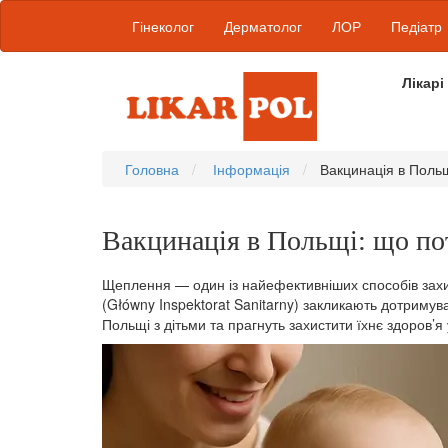
Гінеколог
Дерматолог
ЛОР
Педіатр
Лікарі
Головна
Інформація
Вакцинація в Польщ
Вакцинація в Польщі: що по
Щеплення — один із найефективніших способів захис
(Główny Inspektorat Sanitarny) закликають дотримув
Польщі з дітьми та прагнуть захистити їхнє здоров’