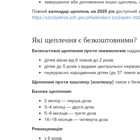
завершення або доповнення інших щеплень, я
Повний
календар щеплень на 202
5
рік
доступний 
https://szczepienia.pzh.gov.pl/kalendarz-szczepien-20
Які щеплення є безкоштовними?
Безкоштовні щеплення проти пневмококів
надаю
дітям віком від 6 тижнів до 2 років
дітям до 5 років з вадами центральної нерво
передчасно народженим дітям (до 37 тижня ва
Щеплення проти кашлюку (коклюшу)
також є безк
Базове щеплення:
2 місяці — перша доза
3–4 місяці — друга доза
5–6 місяців — третя доза
16–18 місяців — четверта доза
Ревакцинація:
у 6 років