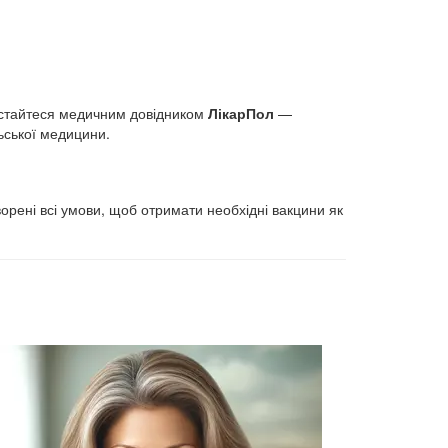
ристайтеся медичним довідником
ЛікарПол
—
ьської медицини.
орені всі умови, щоб отримати необхідні вакцини як