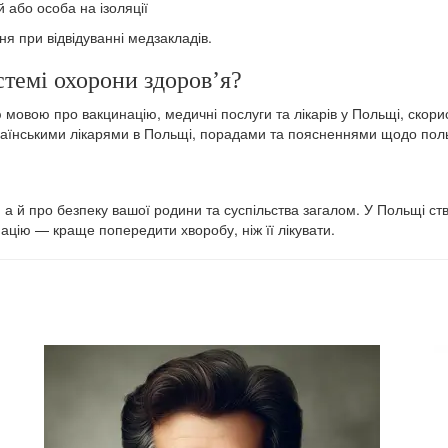
 або особа на ізоляції
я при відвідуванні медзакладів.
стемі охорони здоров’я?
 мовою про вакцинацію, медичні послуги та лікарів у Польщі, ско
країнськими лікарями в Польщі, порадами та поясненнями щодо пол
а й про безпеку вашої родини та суспільства загалом. У Польщі ств
націю — краще попередити хворобу, ніж її лікувати.