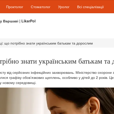
Проктолог
Стоматолог
Уролог
Всі спеціалізації
 у Варшаві | LikarPol
і: що потрібно знати українським батькам та дорослим
трібно знати українським батькам та
ту від серйозних інфекційних захворювань. Міністерство охорони з
атися графіку обов’язкових щеплень, особливо у дітей до 2 років. Ц
я у новому середовищі.