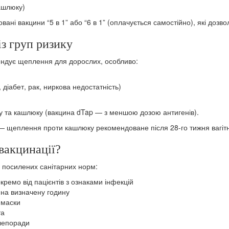
кашлюку)
ні вакцини “5 в 1” або “6 в 1” (оплачується самостійно), які дозвол
з груп ризику
ендує щеплення для дорослих, особливо:
діабет, рак, ниркова недостатність)
пу та кашлюку (вакцина dTap — з меншою дозою антигенів).
 щеплення проти кашлюку рекомендоване після 28-го тижня вагітн
 вакцинації?
 посилених санітарних норм:
кремо від пацієнтів з ознаками інфекцій
 на визначену годину
 маски
та
елепоради