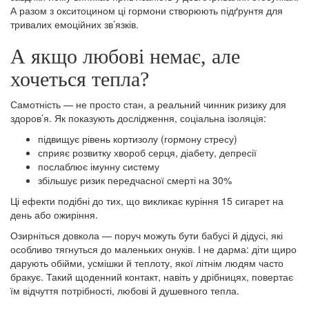
А разом з окситоцином ці гормони створюють підґрунтя для
тривалих емоційних зв’язків.
А якщо любові немає, але
хочеться тепла?
Самотність — не просто стан, а реальний чинник ризику для
здоров’я. Як показують дослідження, соціальна ізоляція:
підвищує рівень кортизолу (гормону стресу)
сприяє розвитку хвороб серця, діабету, депресії
послаблює імунну систему
збільшує ризик передчасної смерті на 30%
Ці ефекти подібні до тих, що викликає куріння 15 сигарет на
день або ожиріння.
Озирніться довкола — поруч можуть бути бабусі й дідусі, які
особливо тягнуться до маленьких онуків. І не дарма: діти щиро
дарують обійми, усмішки й теплоту, якої літнім людям часто
бракує. Такий щоденний контакт, навіть у дрібницях, повертає
їм відчуття потрібності, любові й душевного тепла.