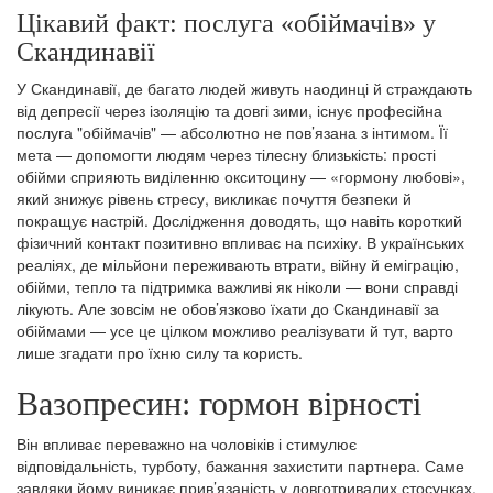
Цікавий факт: послуга «обіймачів» у
Скандинавії
У Скандинавії, де багато людей живуть наодинці й страждають
від депресії через ізоляцію та довгі зими, існує професійна
послуга "обіймачів" — абсолютно не пов’язана з інтимом. Її
мета — допомогти людям через тілесну близькість: прості
обійми сприяють виділенню окситоцину — «гормону любові»,
який знижує рівень стресу, викликає почуття безпеки й
покращує настрій. Дослідження доводять, що навіть короткий
фізичний контакт позитивно впливає на психіку. В українських
реаліях, де мільйони переживають втрати, війну й еміграцію,
обійми, тепло та підтримка важливі як ніколи — вони справді
лікують. Але зовсім не обов’язково їхати до Скандинавії за
обіймами — усе це цілком можливо реалізувати й тут, варто
лише згадати про їхню силу та користь.
Вазопресин: гормон вірності
Він впливає переважно на чоловіків і стимулює
відповідальність, турботу, бажання захистити партнера. Саме
завдяки йому виникає прив’язаність у довготривалих стосунках.