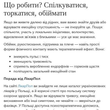
Що робити? Спілкуватися,
торкатися, обіймати
Якщо ви живете далеко від рідних, вам важко знайти друзів або
відчуваєте емоційну спустошеність — не ігноруйте це. Пошук
спільноти, участь у локальних ініціативах, волонтерство,
відновлення зв’язків з близькими — усе це має значення.
Обійми, рукостискання, підтримка за плече — навіть прості
форми фізичного контакту мають терапевтичний ефект. Вони:
знижують пульс і тиск
зменшують тривожність
сприяють виробленню ендорфінів — гормонів щастя
поліпшують загальний емоційний стан
Порада від ЛікарПол
На сайті
ЛікарПол
ви знайдете не лише каталог україномовних
лікарів у Польщі, а й корисні статті про польську систему
охорони здоров’я. Якщо ви відчуваєте тривогу, емоційне
виснаження або інші симптоми, не чекайте — зверніться до
фахівця. У Польщі доступна психотерапевтична допомога,