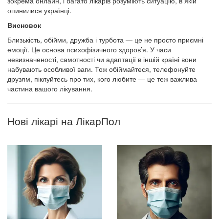
зокрема онлайн, і багато лікарів розуміють ситуацію, в якій
опинилися українці.
Висновок
Близькість, обійми, дружба і турбота — це не просто приємні
емоції. Це основа психофізичного здоров’я. У часи
невизначеності, самотності чи адаптації в іншій країні вони
набувають особливої ваги. Тож обіймайтеся, телефонуйте
друзям, піклуйтесь про тих, кого любите — це теж важлива
частина вашого лікування.
Нові лікарі на ЛікарПол