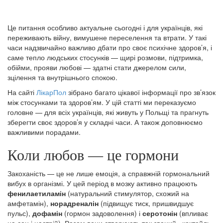
Це питання особливо актуальне сьогодні і для українців, які
переживають війну, вимушене переселення та втрати. У такі
часи надзвичайно важливо дбати про своє психічне здоров’я, і
саме тепло людських стосунків — щирі розмови, підтримка,
обійми, прояви любові — здатні стати джерелом сили,
зцілення та внутрішнього спокою.
На сайті
ЛікарПол
зібрано багато цікавої інформації про зв’язок
між стосунками та здоров’ям. У цій статті ми переказуємо
головне — для всіх українців, які живуть у Польщі та прагнуть
зберегти своє здоров’я у складні часи. А також доповнюємо
важливими порадами.
Коли любов — це гормони
Закоханість — це не лише емоція, а справжній гормональний
вибух в організмі. У цей період в мозку активно працюють
фенилаетиламін
(натуральний стимулятор, схожий на
амфетамін),
норадреналін
(підвищує тиск, пришвидшує
пульс),
дофамін
(гормон задоволення) і
серотонін
(впливає
на сон і настрій). Разом вони створюють так званий «коктейль