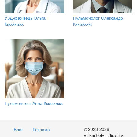
УЗД-фахівець Ольга
Пульмонолог Олександр
Кккккккккк
Кккккккккк
Пульмонолог Анна Кккккккккк
© 2023-2026
Блог
Реклама
«LikarPol» - Лікарі у