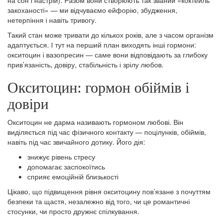
закоханості» — ми відчуваємо ейфорію, збудження,
нетерпіння і навіть тривогу.
Такий стан може тривати до кількох років, але з часом організм
адаптується. І тут на перший план виходять інші гормони:
окситоцин і вазопресин — саме вони відповідають за глибоку
прив’язаність, довіру, стабільність і зрілу любов.
Окситоцин: гормон обіймів і
довіри
Окситоцин не дарма називають гормоном любові. Він
виділяється під час фізичного контакту — поцілунків, обіймів,
навіть під час звичайного дотику. Його дія:
знижує рівень стресу
допомагає заспокоїтись
сприяє емоційній близькості
Цікаво, що підвищення рівня окситоцину пов’язане з почуттям
безпеки та щастя, незалежно від того, чи це романтичні
стосунки, чи просто дружнє спілкування.