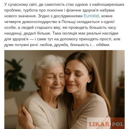
У сучасному світі, де самотність стає однією з найпоширеніших
проблем, турбота про психічне і фізичне здоров’я набуває
нового значення. Згідно з дослідженнями
Eurostat
, кожне
четверте домогосподарство в Польщі складається з однієї
особи, а людей старшого віку, які проводять більшість часу
наодинці, дедалі більше. Така ізоляція має реальні наслідки
для здоров’я — і саме тут на допомогу приходять прості, але
дуже потужні речі: любов, дружба, близькість і… обійми.