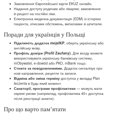
Замовлення Європейської карти EKUZ онлайн.
Надання доступу родичам або лікарям; замовлення
e‑рецепт на постійні ліки.
Електронна медична документація (EDM) із історією
пацієнта, описами обстежень, виписками зі шпиталю.
Поради для українців у Польщі
Підключіть додаток mojeIKP
, оберіть українську або
англійську мову.
Профіль довіри (Profil Zaufany).
Для входу можете
використовувати українську банківську систему,
mObywatel, e‑dowód або PKO, mBank тощо.
Стежте за повідомленнями.
Додаток сигналізує про
нові направлення, рецепти та записи.
Відміна або зміна терміну
доступна у вкладці Plan
leczenia в будь-який момент.
Санаторії, програми профілактики
— можуть мати
окремі умови (наприклад, профілактика 40+ доступна
після реєстрації анкети).
Про що варто пам’ятати