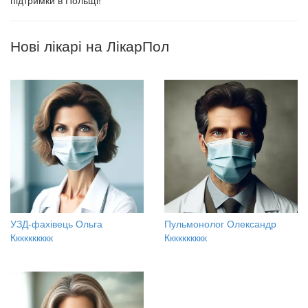
підтримки в Польщі!
Нові лікарі на ЛікарПол
УЗД-фахівець Ольга
Пульмонолог Олександр
Кккккккккк
Кккккккккк