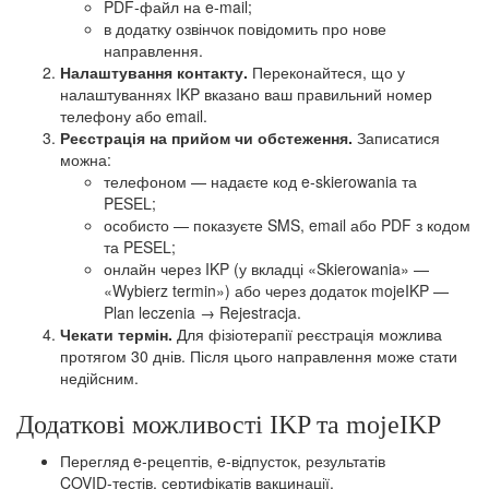
PDF‑файл на e‑mail;
в додатку озвінчок повідомить про нове
направлення.
Налаштування контакту.
Переконайтеся, що у
налаштуваннях IKP вказано ваш правильний номер
телефону або email.
Реєстрація на прийом чи обстеження.
Записатися
можна:
телефоном — надаєте код e‑skierowania та
PESEL;
особисто — показуєте SMS, email або PDF з кодом
та PESEL;
онлайн через IKP (у вкладці «Skierowania» —
«Wybierz termin») або через додаток mojeIKP —
Plan leczenia → Rejestracja.
Чекати термін.
Для фізіотерапії реєстрація можлива
протягом 30 днів. Після цього направлення може стати
недійсним.
Додаткові можливості IKP та mojeIKP
Перегляд e‑рецептів, e‑відпусток, результатів
COVID‑тестів, сертифікатів вакцинації.