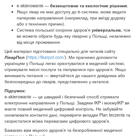
e‑skierowanie —
безкоштовне та екологічне рішення
.
Якщо лікар не має доступу до e‑системи, може видати
паперове направлення (наприклад, при виїзді додому
або з технічних причин).
Система польської охорони здоров’я
універсальна
, тож
ви можете обрати будь-яку лікарню у Польщі, незалежно
від місця проживання.
Цей матеріал підготовано спеціально для читачів сайту
ЛікарПол
(
https://likarpol.com/
). Ми прагнемо допомогти
українцям у Польщі легко орієнтуватися в медичній системі,
отримувати якісні послуги та піклуватися про здоров’я. Якщо
виникають питання — звертайтеся до нашого довідника або
безпосередньо до лікарів, представлених у каталозі.
Підсумок:
e‑skierowanie — це швидкий і безпечний спосіб отримати
електронне направлення у Польщі. Завдяки IKP і моємуIKP ви
маєте повний медичний цифровий контроль. Не забувайте
оновлювати контактні дані, перевіряти вкладки Plan leczenia та
скористатися всіма перевагами цифрового здоров’я.
Бажаємо вам міцного здоров’я та безпроблемної медичної