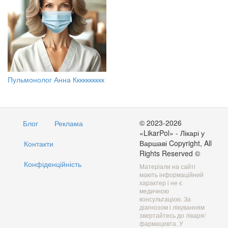
Пульмонолог Анна Кккккккккк
© 2023-2026
Блог
Реклама
«LikarPol» - Лікарі у
Варшаві Copyright, All
Контакти
Rights Reserved ©
Конфіденційність
Матеріали на сайті
мають інформаційний
характер і не є
медичною
консультацією. За
діагнозом і лікуванням
звертайтесь до лікаря/
фармацевта. У