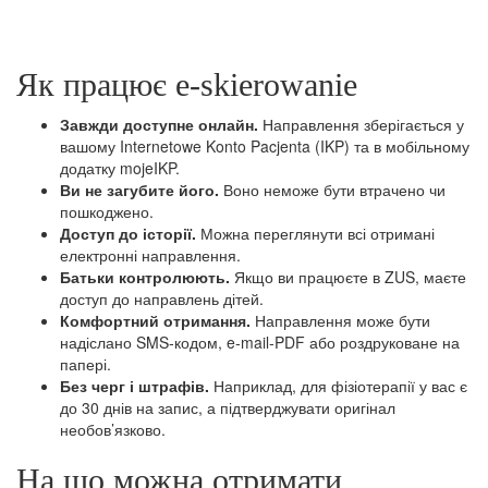
Як працює e‑skierowanie
Завжди доступне онлайн.
Направлення зберігається у
вашому Internetowe Konto Pacjenta (IKP) та в мобільному
додатку mojeIKP.
Ви не загубите його.
Воно неможе бути втрачено чи
пошкоджено.
Доступ до історії.
Можна переглянути всі отримані
електронні направлення.
Батьки контролюють.
Якщо ви працюєте в ZUS, маєте
доступ до направлень дітей.
Комфортний отримання.
Направлення може бути
надіслано SMS‑кодом, e‑mail‑PDF або роздруковане на
папері.
Без черг і штрафів.
Наприклад, для фізіотерапії у вас є
до 30 днів на запис, а підтверджувати оригінал
необов’язково.
На що можна отримати