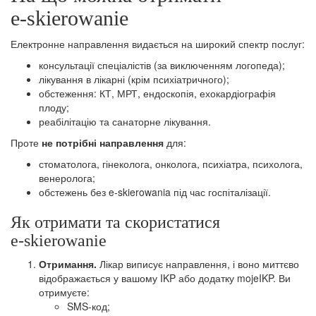
e‑skierowanie
Електронне направлення видається на широкий спектр послуг:
консультації спеціалістів (за виключенням логопеда);
лікування в лікарні (крім психіатричного);
обстеження: КТ, МРТ, ендоскопія, ехокардіографія
плоду;
реабілітацію та санаторне лікування.
Проте
не потрібні направлення
для:
стоматолога, гінеколога, онколога, психіатра, психолога,
венеролога;
обстежень без e‑skierowania під час госпіталізації.
Як отримати та скористатися
e‑skierowanie
Отримання.
Лікар виписує направлення, і воно миттєво
відображається у вашому IKP або додатку mojeIKP. Ви
отримуєте:
SMS‑код;