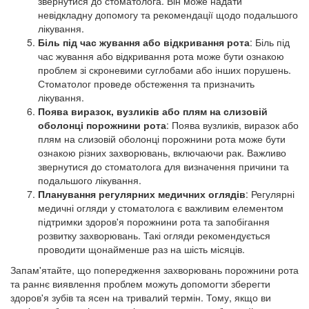
звернутися до стоматолога. Він може надати
невідкладну допомогу та рекомендації щодо подальшого
лікування.
Біль під час жування або відкривання рота
: Біль під
час жування або відкривання рота може бути ознакою
проблем зі скроневими суглобами або інших порушень.
Стоматолог проведе обстеження та призначить
лікування.
Поява виразок, вузликів або плям на слизовій
оболонці порожнини рота
: Поява вузликів, виразок або
плям на слизовій оболонці порожнини рота може бути
ознакою різних захворювань, включаючи рак. Важливо
звернутися до стоматолога для визначення причини та
подальшого лікування.
Планування регулярних медичних оглядів
: Регулярні
медичні огляди у стоматолога є важливим елементом
підтримки здоров'я порожнини рота та запобігання
розвитку захворювань. Такі огляди рекомендується
проводити щонайменше раз на шість місяців.
Запам'ятайте, що попередження захворювань порожнини рота
та раннє виявлення проблем можуть допомогти зберегти
здоров'я зубів та ясен на тривалий термін. Тому, якщо ви