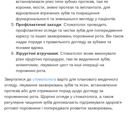
встановлювати різні типи зубних протезів, такі як
коронки, мости, знімні протези та імплантати, для
відновлення втрачених зубів та покращення
функціональності та зовнішнього вигляду у пацієнтів.
Профілактичні заходи
: Стоматолог проводить
профілактичні огляди та чистки зубів для попередження
карієсу та інших захворювань порожнини рота. Він також
надає поради з правильного догляду за зубами та
яснами вдома.
Хірургічні втручання
: Стоматолог може виконувати
різні хірургічні процедури, такі як видалення зубів,
апікектомію, лікування цист та інші операції на
порожнині рота.
Звертатися до
стоматолога
варто для планового медичного
огляду, лікування захворювань зубів та ясен, встановлення
протезів або для отримання порад щодо догляду за
порожниною рота. Щорічні огляди у стоматолога, а також
регулярне чищення зубів допомагають підтримувати здоров'я
ротової порожнини і попереджати розвиток захворювань.