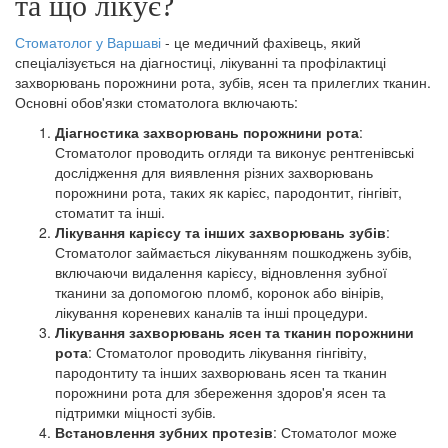
та що лікує?
Стоматолог у Варшаві
- це медичний фахівець, який
спеціалізується на діагностиці, лікуванні та профілактиці
захворювань порожнини рота, зубів, ясен та прилеглих тканин.
Основні обов'язки стоматолога включають:
Діагностика захворювань порожнини рота
:
Стоматолог проводить огляди та виконує рентгенівські
дослідження для виявлення різних захворювань
порожнини рота, таких як карієс, пародонтит, гінгівіт,
стоматит та інші.
Лікування карієсу та інших захворювань зубів
:
Стоматолог займається лікуванням пошкоджень зубів,
включаючи видалення карієсу, відновлення зубної
тканини за допомогою пломб, коронок або вінірів,
лікування кореневих каналів та інші процедури.
Лікування захворювань ясен та тканин порожнини
рота
: Стоматолог проводить лікування гінгівіту,
пародонтиту та інших захворювань ясен та тканин
порожнини рота для збереження здоров'я ясен та
підтримки міцності зубів.
Встановлення зубних протезів
: Стоматолог може