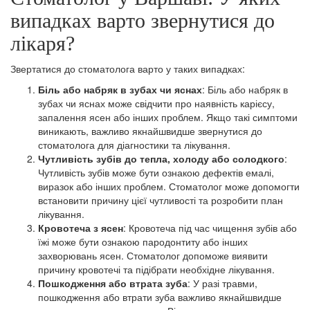
випадках варто звернутися до
лікаря?
Звертатися до стоматолога варто у таких випадках:
Біль або набряк в зубах чи яснах
: Біль або набряк в
зубах чи яснах може свідчити про наявність карієсу,
запалення ясен або інших проблем. Якщо такі симптоми
виникають, важливо якнайшвидше звернутися до
стоматолога для діагностики та лікування.
Чутливість зубів до тепла, холоду або солодкого
:
Чутливість зубів може бути ознакою дефектів емалі,
виразок або інших проблем. Стоматолог може допомогти
встановити причину цієї чутливості та розробити план
лікування.
Кровотеча з ясен
: Кровотеча під час чищення зубів або
їжі може бути ознакою пародонтиту або інших
захворювань ясен. Стоматолог допоможе виявити
причину кровотечі та підібрати необхідне лікування.
Пошкодження або втрата зуба
: У разі травми,
пошкодження або втрати зуба важливо якнайшвидше