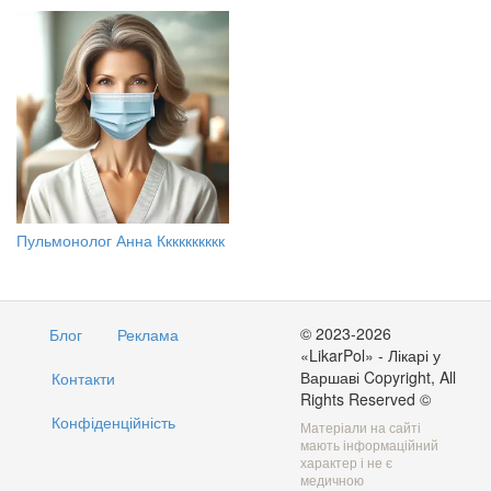
Пульмонолог Анна Кккккккккк
© 2023-2026
Блог
Реклама
«LikarPol» - Лікарі у
Варшаві Copyright, All
Контакти
Rights Reserved ©
Конфіденційність
Матеріали на сайті
мають інформаційний
характер і не є
медичною